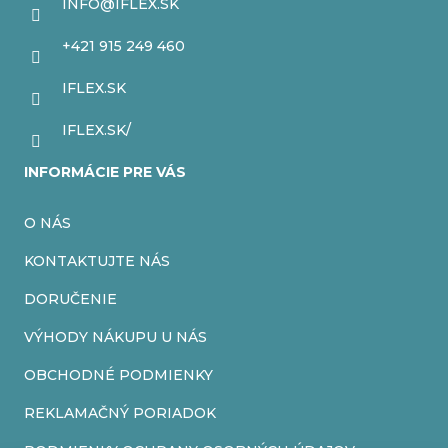
ä
INFO
@
IFLEX.SK
t
+421 915 249 460
i
IFLEX.SK
e
IFLEX.SK/
INFORMÁCIE PRE VÁS
O NÁS
KONTAKTUJTE NÁS
DORUČENIE
VÝHODY NÁKUPU U NÁS
OBCHODNÉ PODMIENKY
REKLAMAČNÝ PORIADOK