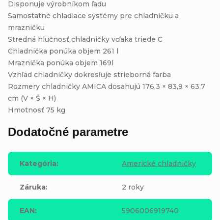
Disponuje výrobníkom ľadu
Samostatné chladiace systémy pre chladničku a
mrazničku
Stredná hlučnosť chladničky vďaka triede C
Chladnička ponúka objem 261 l
Mraznička ponúka objem 169l
Vzhľad chladničky dokresľuje strieborná farba
Rozmery chladničky AMICA dosahujú 176,3 × 83,9 × 63,7
cm (V × Š × H)
Hmotnosť 75 kg
Dodatočné parametre
Kategória
:
Americké chladničky
Záruka
:
2 roky
EAN
:
5906006919740