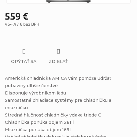
559 €
454,47 € bez DPH
Jednotková
cena:
OPÝTAŤ SA
ZDIEĽAŤ
Americká chladnička AMICA vám pomôže udržať
potraviny dlhšie čerstvé
Disponuje výrobníkom ľadu
Samostatné chladiace systémy pre chladničku a
mrazničku
Stredná hlučnosť chladničky vďaka triede C
Chladnička ponúka objem 261 l
Mraznička ponúka objem 169l
Vzhľad chladničky dokresľuje strieborná farba