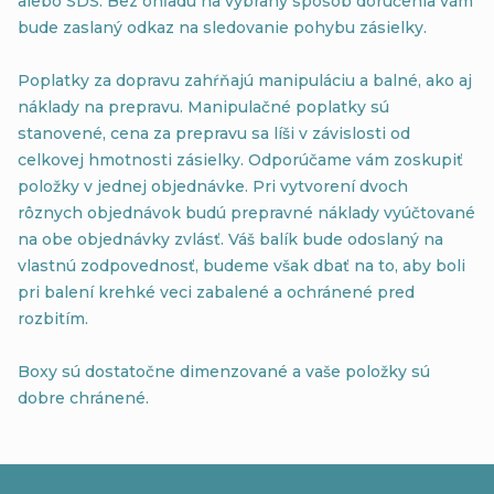
alebo SDS. Bez ohľadu na vybraný spôsob doručenia vám
bude zaslaný odkaz na sledovanie pohybu zásielky.
Poplatky za dopravu zahŕňajú manipuláciu a balné, ako aj
náklady na prepravu. Manipulačné poplatky sú
stanovené, cena za prepravu sa líši v závislosti od
celkovej hmotnosti zásielky. Odporúčame vám zoskupiť
položky v jednej objednávke. Pri vytvorení dvoch
rôznych objednávok budú prepravné náklady vyúčtované
na obe objednávky zvlásť. Váš balík bude odoslaný na
vlastnú zodpovednosť, budeme však dbať na to, aby boli
pri balení krehké veci zabalené a ochránené pred
rozbitím.
Boxy sú dostatočne dimenzované a vaše položky sú
dobre chránené.