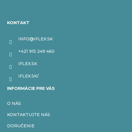
Z
á
KONTAKT
p
ä
INFO
@
IFLEX.SK
t
+421 915 249 460
i
IFLEX.SK
e
IFLEX.SK/
INFORMÁCIE PRE VÁS
O NÁS
KONTAKTUJTE NÁS
DORUČENIE