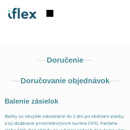
Prejsť
na
Nákupný
obsah
košík
Doručenie
Doručovanie objednávok
Balenie zásielok
Balíky sú obvykle odosielané do 2 dní po obdržaní platby
a sú dodávané prostredníctvom kuriéra DPD, Packeta