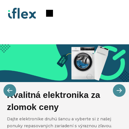
Prejsť
na
Nákupný
obsah
košík
V
i
t
a
Kvalitná elektronika za
j
zlomok ceny
t
e
Dajte elektronike druhú šancu a vyberte si z našej
ponuky repasovaných zariadení s výraznou zľavou.