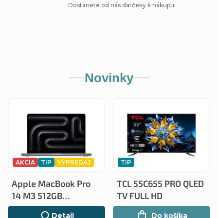
Dostanete od nás darčeky k nákupu.
Novinky
AKCIA
TIP
VÝPREDAJ
TIP
ZADARMO
ZADARMO
ZADARMO
ZADARMO
Apple MacBook Pro
TCL 55C655 PRO QLED
14 M3 512GB
TV FULL HD
MTL73SL/A
Detail
Do košíka