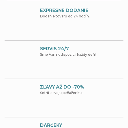
d
EXPRESNÉ DODANIE
e
Dodanie tovaru do 24 hodín.
SERVIS 24/7
Sme Vám k dispozícií každý deň!
ZĽAVY AŽ DO -70%
Šetrite svoju peňaženku.
DARČEKY