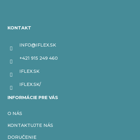
5
hviezdičiek.
Z
á
KONTAKT
p
ä
INFO
@
IFLEX.SK
t
+421 915 249 460
i
IFLEX.SK
e
IFLEX.SK/
INFORMÁCIE PRE VÁS
O NÁS
KONTAKTUJTE NÁS
DORUČENIE