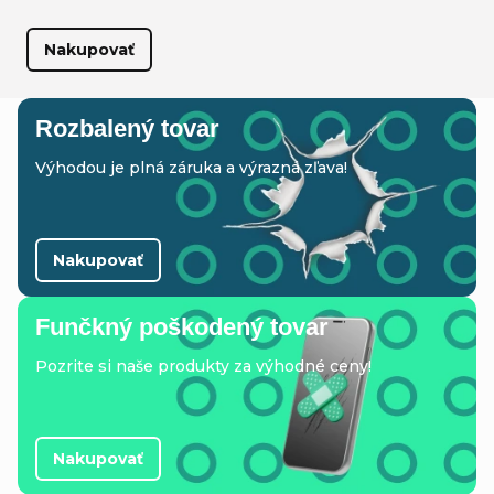
v
Nakupovať
n
a
Rozbalený tovar
š
Výhodou je plná záruka a výrazná zľava!
o
m
Nakupovať
o
b
Funčkný poškodený tovar
Pozrite si naše produkty za výhodné ceny!
c
h
o
Nakupovať