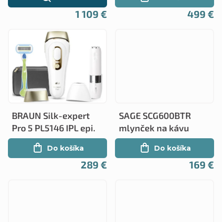
1 109 €
499 €
BRAUN Silk-expert
SAGE SCG600BTR
Pro 5 PL5146 IPL epi.
mlynček na kávu
Do košíka
Do košíka
289 €
169 €