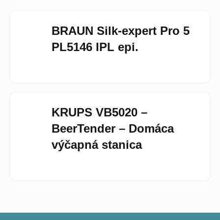
BRAUN Silk-expert Pro 5 
PL5146 IPL epi.
Hodnotenie
produktu
je
3
KRUPS VB5020 – 
z
5
BeerTender – Domáca 
hviezdičiek.
výčapná stanica
Hodnotenie
produktu
je
5
z