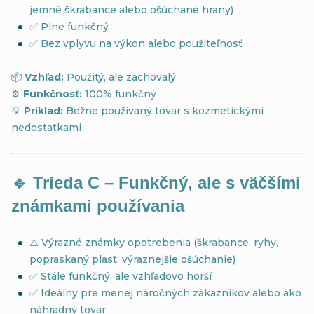
jemné škrabance alebo ošúchané hrany)
✅ Plne funkčný
✅ Bez vplyvu na výkon alebo použiteľnosť
📦
Vzhľad:
Použitý, ale zachovalý
⚙️
Funkčnosť:
100% funkčný
💡
Príklad:
Bežne používaný tovar s kozmetickými
nedostatkami
🔹
Trieda C – Funkčný, ale s väčšími
známkami používania
⚠️ Výrazné známky opotrebenia (škrabance, ryhy,
popraskaný plast, výraznejšie ošúchanie)
✅ Stále funkčný, ale vzhľadovo horší
✅ Ideálny pre menej náročných zákazníkov alebo ako
náhradný tovar