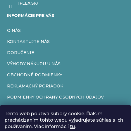
IFLEX.SK/
INFORMÁCIE PRE VÁS
O NÁS
KONTAKTUJTE NÁS
DORUČENIE
VÝHODY NÁKUPU U NÁS
OBCHODNÉ PODMIENKY
REKLAMAČNÝ PORIADOK
PODMIENKY OCHRANY OSOBNÝCH ÚDAJOV
FORMULÁR NA ODSTÚPENIE OD ZMLUVY
Tento web používa súbory cookie. Ďalším
REKLAMAČNÝ FORMULÁR
prechádzaním tohto webu vyjadrujete súhlas s ich
používaním. Viac informácií
tu
.