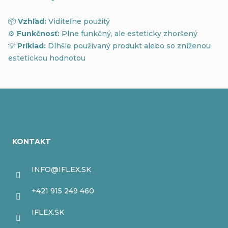
📦
Vzhľad:
Viditeľne použitý
⚙️
Funkčnosť:
Plne funkčný, ale esteticky zhoršený
💡
Príklad:
Dlhšie používaný produkt alebo so zníženou
estetickou hodnotou
Z
á
KONTAKT
p
ä
INFO
@
IFLEX.SK
t
+421 915 249 460
i
IFLEX.SK
e