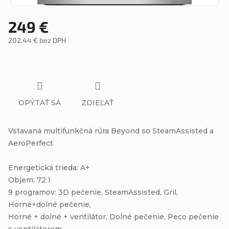
249 €
202,44 € bez DPH
Jednotková
cena:
OPÝTAŤ SA
ZDIEĽAŤ
Vstavaná multifunkčná rúra Beyond so SteamAssisted a
AeroPerfect
Energetická trieda: A+
Objem: 72 l
9 programov: 3D pečenie, SteamAssisted, Gril,
Horné+dolné pečenie,
Horné + dolné + ventilátor, Dolné pečenie, Peco pečenie
s ventilátorom,