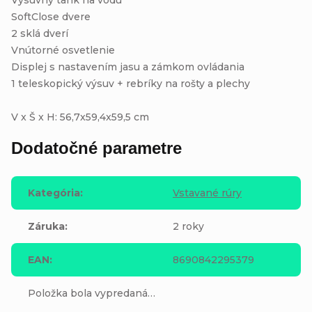
SoftClose dvere
2 sklá dverí
Vnútorné osvetlenie
Displej s nastavením jasu a zámkom ovládania
1 teleskopický výsuv + rebríky na rošty a plechy
V x Š x H: 56,7x59,4x59,5 cm
Dodatočné parametre
Kategória
:
Vstavané rúry
Záruka
:
2 roky
EAN
:
8690842295379
Položka bola vypredaná…