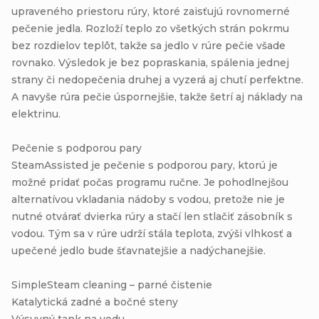
upraveného priestoru rúry, ktoré zaisťujú rovnomerné
pečenie jedla. Rozloží teplo zo všetkých strán pokrmu
bez rozdielov teplôt, takže sa jedlo v rúre pečie všade
rovnako. Výsledok je bez popraskania, spálenia jednej
strany či nedopečenia druhej a vyzerá aj chutí perfektne.
A navyše rúra pečie úspornejšie, takže šetrí aj náklady na
elektrinu.
Pečenie s podporou pary
SteamAssisted je pečenie s podporou pary, ktorú je
možné pridať počas programu ručne. Je pohodlnejšou
alternatívou vkladania nádoby s vodou, pretože nie je
nutné otvárať dvierka rúry a stačí len stlačiť zásobník s
vodou. Tým sa v rúre udrží stála teplota, zvýši vlhkosť a
upečené jedlo bude šťavnatejšie a nadýchanejšie.
SimpleSteam cleaning – parné čistenie
Katalytická zadné a bočné steny
Výsuvný tank na vodu