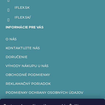
i
IFLEX.SK
e
IFLEX.SK/
INFORMÁCIE PRE VÁS
O NÁS
KONTAKTUJTE NÁS
DORUČENIE
VÝHODY NÁKUPU U NÁS
OBCHODNÉ PODMIENKY
REKLAMAČNÝ PORIADOK
PODMIENKY OCHRANY OSOBNÝCH ÚDAJOV
FORMULÁR NA ODSTÚPENIE OD ZMLUVY