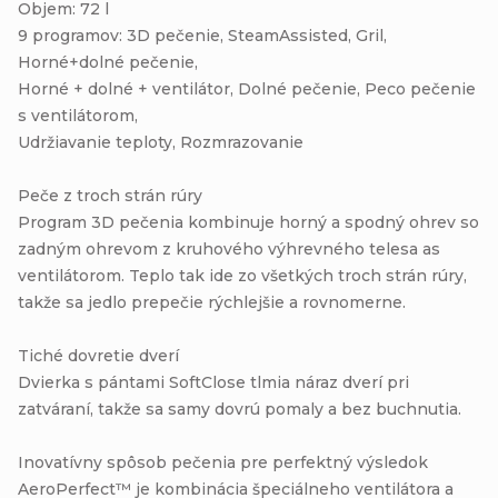
Objem: 72 l
9 programov: 3D pečenie, SteamAssisted, Gril,
Horné+dolné pečenie,
Horné + dolné + ventilátor, Dolné pečenie, Peco pečenie
s ventilátorom,
Udržiavanie teploty, Rozmrazovanie
Peče z troch strán rúry
Program 3D pečenia kombinuje horný a spodný ohrev so
zadným ohrevom z kruhového výhrevného telesa as
ventilátorom. Teplo tak ide zo všetkých troch strán rúry,
takže sa jedlo prepečie rýchlejšie a rovnomerne.
Tiché dovretie dverí
Dvierka s pántami SoftClose tlmia náraz dverí pri
zatváraní, takže sa samy dovrú pomaly a bez buchnutia.
Inovatívny spôsob pečenia pre perfektný výsledok
AeroPerfect™ je kombinácia špeciálneho ventilátora a