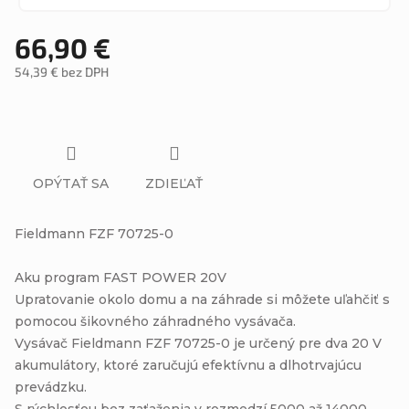
66,90 €
54,39 € bez DPH
Jednotková
cena:
OPÝTAŤ SA
ZDIEĽAŤ
Fieldmann FZF 70725-0
Aku program FAST POWER 20V
Upratovanie okolo domu a na záhrade si môžete uľahčiť s
pomocou šikovného záhradného vysávača.
Vysávač Fieldmann FZF 70725-0 je určený pre dva 20 V
akumulátory, ktoré zaručujú efektívnu a dlhotrvajúcu
prevádzku.
S rýchlosťou bez zaťaženia v rozmedzí 5000 až 14000