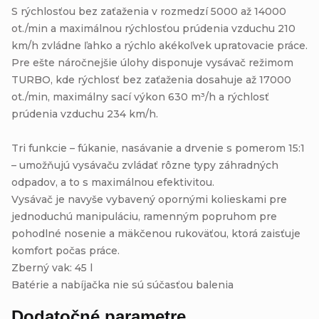
S rýchlosťou bez zaťaženia v rozmedzí 5000 až 14000
ot./min a maximálnou rýchlosťou prúdenia vzduchu 210
km/h zvládne ľahko a rýchlo akékoľvek upratovacie práce.
Pre ešte náročnejšie úlohy disponuje vysávač režimom
TURBO, kde rýchlosť bez zaťaženia dosahuje až 17000
ot./min, maximálny sací výkon 630 m³/h a rýchlosť
prúdenia vzduchu 234 km/h.
Tri funkcie – fúkanie, nasávanie a drvenie s pomerom 15:1
– umožňujú vysávaču zvládať rôzne typy záhradných
odpadov, a to s maximálnou efektivitou.
Vysávač je navyše vybavený opornými kolieskami pre
jednoduchú manipuláciu, ramenným popruhom pre
pohodlné nosenie a mäkčenou rukoväťou, ktorá zaisťuje
komfort počas práce.
Zberný vak: 45 l
Batérie a nabíjačka nie sú súčasťou balenia
Dodatočné parametre