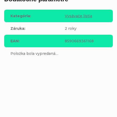
Kategória
:
Vysávače lístia
Záruka
:
2 roky
EAN
:
8590669361168
Položka bola vypredaná…
Buďte prvý, kto napíše príspevok k tejto položke.
Pridať komentár