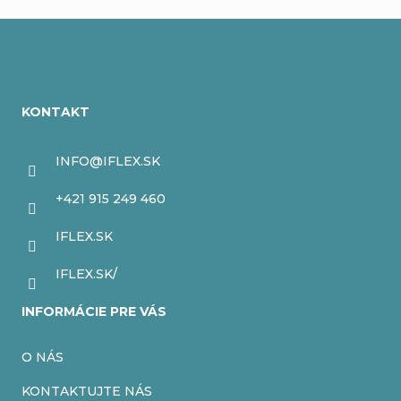
Z
á
KONTAKT
p
ä
INFO
@
IFLEX.SK
t
+421 915 249 460
i
IFLEX.SK
e
IFLEX.SK/
INFORMÁCIE PRE VÁS
O NÁS
KONTAKTUJTE NÁS