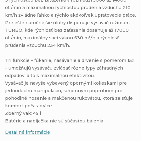
ot./min a maximálnou rýchlosťou prúdenia vzduchu 210
km/h zvládne ľahko a rýchlo akékoľvek upratovacie práce.
Pre ešte náročnejšie úlohy disponuje vysávač režimom
TURBO, kde rýchlosť bez zaťaženia dosahuje až 17000
ot./min, maximálny sací výkon 630 m³/h a rýchlosť
prúdenia vzduchu 234 km/h.
Tri funkcie – fúkanie, nasávanie a drvenie s pomerom 15:1
– umožňujú vysávaču zvládať rôzne typy záhradných
odpadov, a to s maximálnou efektivitou.
Vysávač je navyše vybavený opornými kolieskami pre
jednoduchú manipuláciu, ramenným popruhom pre
pohodlné nosenie a mäkčenou rukoväťou, ktorá zaisťuje
komfort počas práce.
Zberný vak: 45 l
Batérie a nabíjačka nie sú súčasťou balenia
Detailné informácie