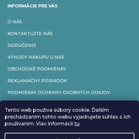
INFORMÁCIE PRE VÁS
O NÁS
KONTAKTUJTE NÁS
DORUČENIE
VÝHODY NÁKUPU U NÁS
OBCHODNÉ PODMIENKY
REKLAMAČNÝ PORIADOK
PODMIENKY OCHRANY OSOBNÝCH ÚDAJOV
FORMULÁR NA ODSTÚPENIE OD ZMLUVY
Tento web používa súbory cookie. Ďalším
REKLAMAČNÝ FORMULÁR
prechádzaním tohto webu vyjadrujete súhlas s ich
používaním. Viac informácií
tu
.
PRIJÍMAME ONLINE PLATBY