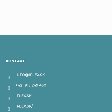
Pridať komentár
Z
á
KONTAKT
p
ä
INFO
@
IFLEX.SK
t
+421 915 249 460
i
IFLEX.SK
e
IFLEX.SK/