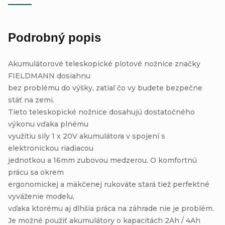
Podrobný popis
Akumulátorové teleskopické plotové nožnice značky
FIELDMANN dosiahnu
bez problému do výšky, zatiaľ čo vy budete bezpečne
stáť na zemi.
Tieto teleskopické nožnice dosahujú dostatočného
výkonu vďaka plnému
využitiu sily 1 x 20V akumulátora v spojení s
elektronickou riadiacou
jednotkou a 16mm zubovou medzerou. O komfortnú
prácu sa okrem
ergonomickej a mäkčenej rukoväte stará tiež perfektné
vyváženie modelu,
vďaka ktorému aj dlhšia práca na záhrade nie je problém.
Je možné použiť akumulátory o kapacitách 2Ah / 4Ah