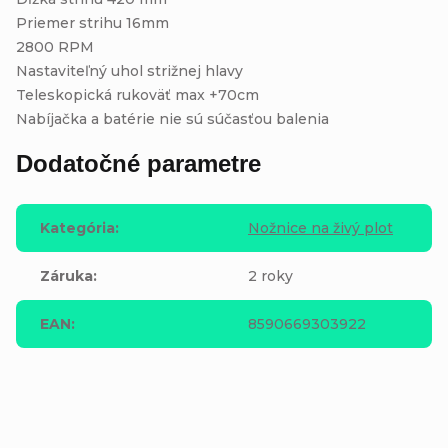
Priemer strihu 16mm
2800 RPM
Nastaviteľný uhol strižnej hlavy
Teleskopická rukoväť max +70cm
Nabíjačka a batérie nie sú súčasťou balenia
Dodatočné parametre
Kategória
:
Nožnice na živý plot
Záruka
:
2 roky
EAN
:
8590669303922
Buďte prvý, kto napíše príspevok k tejto položke.