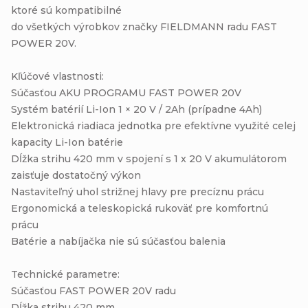
ktoré sú kompatibilné
do všetkých výrobkov značky FIELDMANN radu FAST
POWER 20V.
Kľúčové vlastnosti:
Súčasťou AKU PROGRAMU FAST POWER 20V
Systém batérií Li-Ion 1 × 20 V / 2Ah (prípadne 4Ah)
Elektronická riadiaca jednotka pre efektívne využité celej
kapacity Li-Ion batérie
Dĺžka strihu 420 mm v spojení s 1 x 20 V akumulátorom
zaisťuje dostatočný výkon
Nastaviteľný uhol strižnej hlavy pre precíznu prácu
Ergonomická a teleskopická rukoväť pre komfortnú
prácu
Batérie a nabíjačka nie sú súčasťou balenia
Technické parametre:
Súčasťou FAST POWER 20V radu
Dĺžka strihu 420 mm