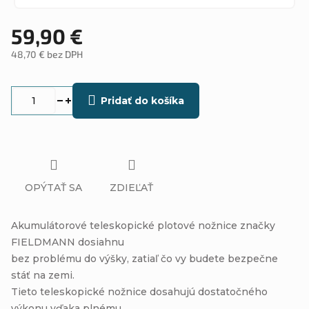
59,90 €
48,70 € bez DPH
Jednotková
cena:
Pridať do košíka
OPÝTAŤ SA
ZDIEĽAŤ
Akumulátorové teleskopické plotové nožnice značky
FIELDMANN dosiahnu
bez problému do výšky, zatiaľ čo vy budete bezpečne
stáť na zemi.
Tieto teleskopické nožnice dosahujú dostatočného
výkonu vďaka plnému