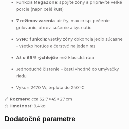
Funkcia
MegaZone
: spojíte zóny a pripravíte veľké
porcie (napr. celé kura)
7 režimov varenia
: air fry, max crisp, pečenie,
grilovanie, ohrev, sušenie a kysnutie
SYNC funkcia
: všetky zóny dokončia jedlo súčasne
– všetko horúce a čerstvé na jeden raz
Až o 65 % rýchlejšie
než klasická rúra
Jednoduché čistenie – časti vhodné do umývačky
riadu
Výkon 2470 W, teplota do 240 °C
📏
Rozmery:
cca 32,7 × 45 × 27 cm
⚖️
Hmotnosť:
9,4 kg
Dodatočné parametre