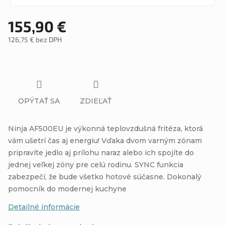
155,90 €
126,75 € bez DPH
Jednotková
cena:
OPÝTAŤ SA
ZDIEĽAŤ
Ninja AF500EU je výkonná teplovzdušná fritéza, ktorá
vám ušetrí čas aj energiu! Vďaka dvom varným zónam
pripravíte jedlo aj prílohu naraz alebo ich spojíte do
jednej veľkej zóny pre celú rodinu. SYNC funkcia
zabezpečí, že bude všetko hotové súčasne. Dokonalý
pomocník do modernej kuchyne
Detailné informácie