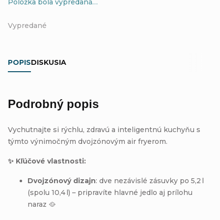
Položka bola vypredaná…
Vypredané
POPIS
DISKUSIA
Podrobný popis
Vychutnajte si rýchlu, zdravú a inteligentnú kuchyňu s
týmto výnimočným dvojzónovým air fryerom.
✨ Kľúčové vlastnosti:
Dvojzónový dizajn
: dve nezávislé zásuvky po 5,2 l
(spolu 10,4 l) – pripravíte hlavné jedlo aj prílohu
naraz 🥘