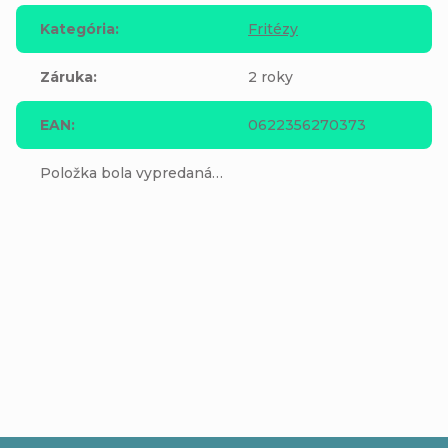
Kategória
:
Fritézy
Záruka
:
2 roky
EAN
:
0622356270373
Položka bola vypredaná…
Buďte prvý, kto napíše príspevok k tejto položke.
Pridať komentár