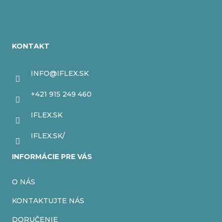
Z
á
KONTAKT
p
ä
INFO
@
IFLEX.SK
t
+421 915 249 460
i
IFLEX.SK
e
IFLEX.SK/
INFORMÁCIE PRE VÁS
O NÁS
KONTAKTUJTE NÁS
DORUČENIE