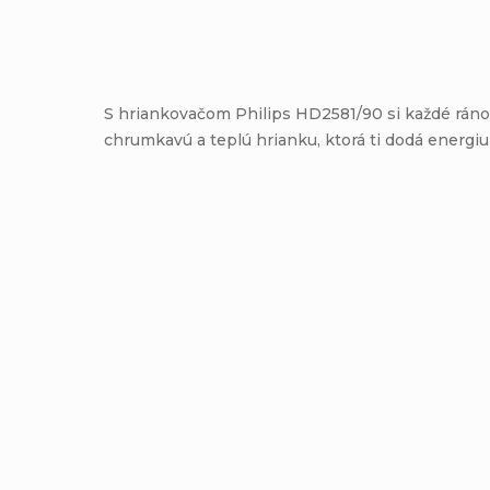
S hriankovačom Philips HD2581/90 si každé rán
chrumkavú a teplú hrianku, ktorá ti dodá energi
Pridať komentár