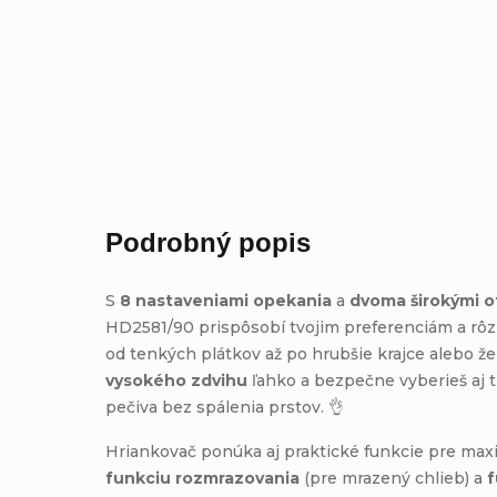
Podrobný popis
S
8 nastaveniami opekania
a
dvoma širokými o
HD2581/90 prispôsobí tvojim preferenciám a rô
od tenkých plátkov až po hrubšie krajce alebo ž
vysokého zdvihu
ľahko a bezpečne vyberieš aj 
pečiva bez spálenia prstov. 👌
Hriankovač ponúka aj praktické funkcie pre max
funkciu rozmrazovania
(pre mrazený chlieb) a
f