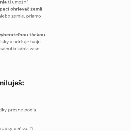
nia
ti umožní
pací ohrievač žemlí
 alebo žemle, priamo
vyberateľnou táckou
úsky a udržuje tvoju
vinutia kábla zase
miluješ:
dky presne podľa
rúbky pečiva. 🍞