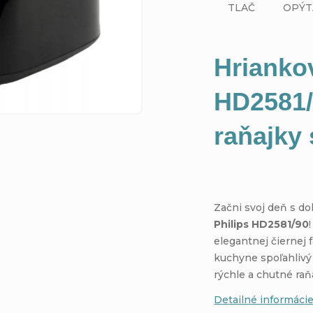
TLAČ
OPÝT
Hrianko
HD2581/
raňajky
Začni svoj deň s d
Philips HD2581/90
elegantnej čiernej 
kuchyne spoľahlivý
rýchle a chutné raň
Detailné informáci