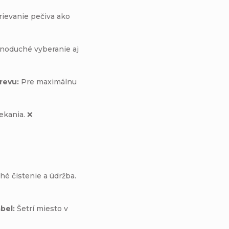
rievanie pečiva ako
noduché vyberanie aj
revu:
Pre maximálnu
ekania.
❌
é čistenie a údržba.
bel:
Šetrí miesto v