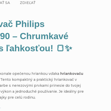
AŤ SA
ZDIEĽAŤ
vač Philips
90 – Chrumkavé
 s ľahkosťou! 🍞✨
okonale opečenou hriankou vďaka
hriankovaču
! Tento kompaktný a praktický hriankovač v
farbe s nerezovými prvkami prinesie do tvojej
 výkon a jednoduché používanie. Je ideálny pre
ajky pre celú rodinu.
e