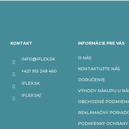
Z
á
KONTAKT
INFORMÁCIE PRE VÁS
p
O NÁS
INFO
@
IFLEX.SK
ä
KONTAKTUJTE NÁS
+421 915 249 460
t
DORUČENIE
IFLEX.SK
VÝHODY NÁKUPU U NÁ
i
IFLEX.SK/
OBCHODNÉ PODMIEN
e
REKLAMAČNÝ PORIAD
PODMIENKY OCHRANY