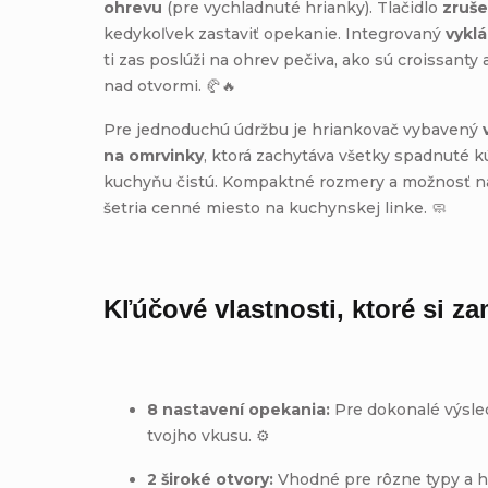
ohrevu
(pre vychladnuté hrianky). Tlačidlo
zruše
kedykoľvek zastaviť opekanie. Integrovaný
vyklá
ti zas poslúži na ohrev pečiva, ako sú croissanty
nad otvormi. 🥐🔥
Pre jednoduchú údržbu je hriankovač vybavený
na omrvinky
, ktorá zachytáva všetky spadnuté k
kuchyňu čistú. Kompaktné rozmery a možnosť na
šetria cenné miesto na kuchynskej linke. 🧼
Kľúčové vlastnosti, ktoré si za
8 nastavení opekania:
Pre dokonalé výsle
tvojho vkusu. ⚙️
2 široké otvory:
Vhodné pre rôzne typy a h