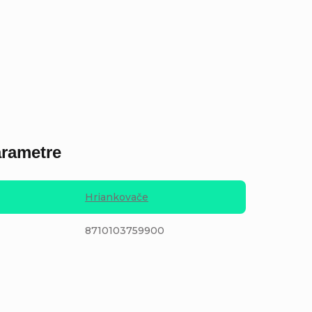
rametre
Hriankovače
8710103759900