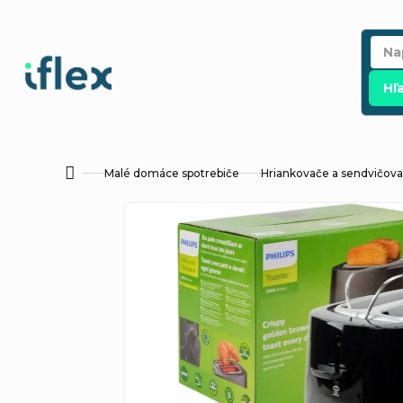
Prejsť
na
obsah
Hľ
Malé domáce spotrebiče
Hriankovače a sendvičov
Domov