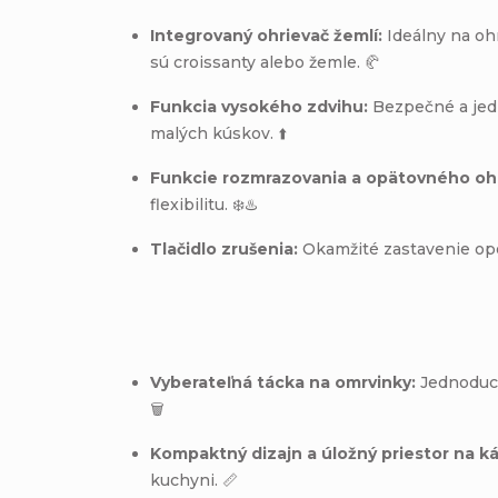
Integrovaný ohrievač žemlí:
Ideálny na oh
sú croissanty alebo žemle. 🥐
Funkcia vysokého zdvihu:
Bezpečné a jed
malých kúskov. ⬆️
Funkcie rozmrazovania a opätovného oh
flexibilitu. ❄️♨️
Tlačidlo zrušenia:
Okamžité zastavenie op
Vyberateľná tácka na omrvinky:
Jednoduch
🗑️
Kompaktný dizajn a úložný priestor na ká
kuchyni.
📏