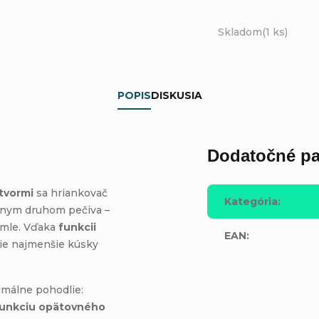
Skladom
(1 ks)
POPIS
DISKUSIA
Dodatočné pa
tvormi
sa hriankovač
Kategória
:
znym druhom pečiva –
emle. Vďaka
funkcii
EAN
:
tie najmenšie kúsky
imálne pohodlie:
unkciu opätovného