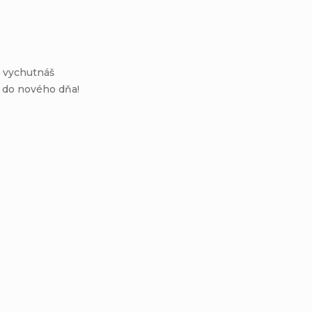
o vychutnáš
u do nového dňa!
Buďte prvý, kto napíše príspevok k tejto položke.