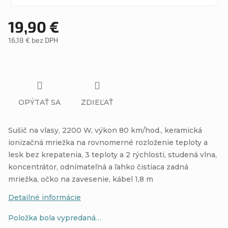
19,90 €
16,18 € bez DPH
Jednotková
cena:
OPÝTAŤ SA
ZDIEĽAŤ
Sušič na vlasy, 2200 W, výkon 80 km/hod., keramická
ionizačná mriežka na rovnomerné rozloženie teploty a
lesk bez krepatenia, 3 teploty a 2 rýchlosti, studená vlna,
koncentrátor, odnímateľná a ľahko čistiaca zadná
mriežka, očko na zavesenie, kábel 1,8 m
Detailné informácie
Položka bola vypredaná…