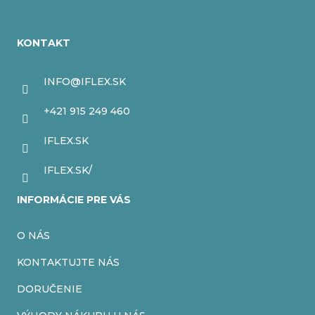
Z
á
KONTAKT
p
ä
INFO
@
IFLEX.SK
t
+421 915 249 460
i
IFLEX.SK
e
IFLEX.SK/
INFORMÁCIE PRE VÁS
O NÁS
KONTAKTUJTE NÁS
DORUČENIE