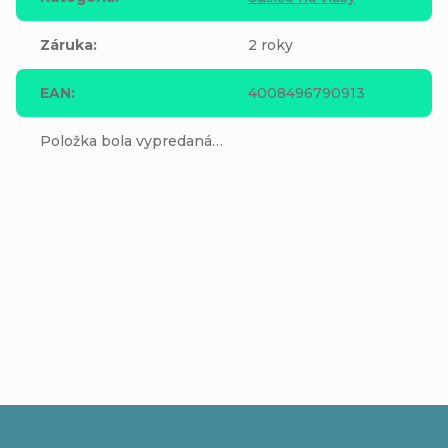
Záruka
:
2 roky
EAN
:
4008496790913
Položka bola vypredaná…
Buďte prvý, kto napíše príspevok k tejto položke.
Pridať komentár