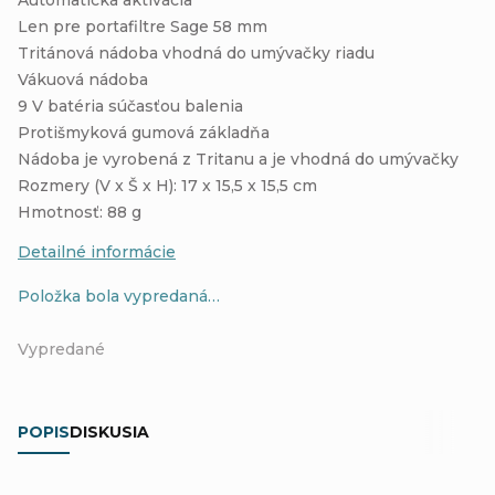
Len pre portafiltre Sage 58 mm
Tritánová nádoba vhodná do umývačky riadu
Vákuová nádoba
9 V batéria súčasťou balenia
Protišmyková gumová základňa
Nádoba je vyrobená z Tritanu a je vhodná do umývačky
Rozmery (V x Š x H): 17 x 15,5 x 15,5 cm
Hmotnosť: 88 g
Detailné informácie
Položka bola vypredaná…
Vypredané
POPIS
DISKUSIA