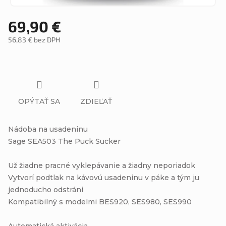
69,90 €
56,83 € bez DPH
Jednotková
cena:
OPÝTAŤ SA
ZDIEĽAŤ
Nádoba na usadeninu
Sage SEA503 The Puck Sucker
Už žiadne pracné vyklepávanie a žiadny neporiadok
Vytvorí podtlak na kávovú usadeninu v páke a tým ju
jednoducho odstráni
Kompatibilný s modelmi BES920, SES980, SES990
Automatická aktivácia