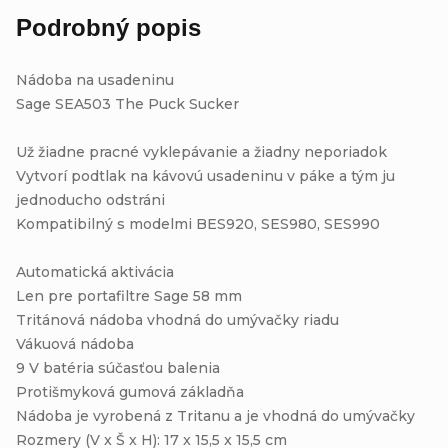
Podrobný popis
Nádoba na usadeninu
Sage SEA503 The Puck Sucker
Už žiadne pracné vyklepávanie a žiadny neporiadok
Vytvorí podtlak na kávovú usadeninu v páke a tým ju
jednoducho odstráni
Kompatibilný s modelmi BES920, SES980, SES990
Automatická aktivácia
Len pre portafiltre Sage 58 mm
Tritánová nádoba vhodná do umývačky riadu
Vákuová nádoba
9 V batéria súčasťou balenia
Protišmyková gumová základňa
Nádoba je vyrobená z Tritanu a je vhodná do umývačky
Rozmery (V x Š x H): 17 x 15,5 x 15,5 cm