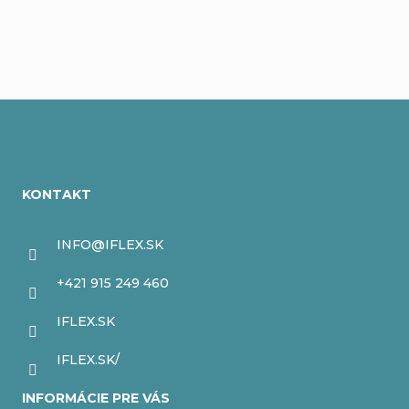
Pridať komentár
Z
á
KONTAKT
p
ä
INFO
@
IFLEX.SK
t
+421 915 249 460
i
IFLEX.SK
e
IFLEX.SK/
INFORMÁCIE PRE VÁS