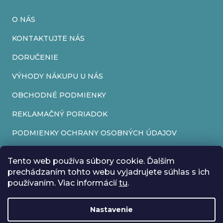
O NÁS
KONTAKTUJTE NÁS
DORUČENIE
VÝHODY NÁKUPU U NÁS
OBCHODNÉ PODMIENKY
REKLAMAČNÝ PORIADOK
PODMIENKY OCHRANY OSOBNÝCH ÚDAJOV
FORMULÁR NA ODSTÚPENIE OD ZMLUVY
Tento web používa súbory cookie. Ďalším
REKLAMAČNÝ FORMULÁR
prechádzaním tohto webu vyjadrujete súhlas s ich
používaním. Viac informácií
tu
.
PRIJÍMAME ONLINE PLATBY
Nastavenie