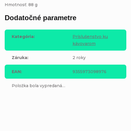
Hmotnosť: 88 g
Dodatočné parametre
Kategória
:
Príslušenstvo ku
kávovarom
Záruka
:
2 roky
EAN
:
9355973098976
Položka bola vypredaná…
Buďte prvý, kto napíše príspevok k tejto položke.