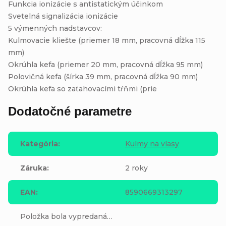
Funkcia ionizácie s antistatickým účinkom
Svetelná signalizácia ionizácie
5 výmenných nadstavcov:
Kulmovacie kliešte (priemer 18 mm, pracovná dĺžka 115
mm)
Okrúhla kefa (priemer 20 mm, pracovná dĺžka 95 mm)
Polovičná kefa (šírka 39 mm, pracovná dĺžka 90 mm)
Okrúhla kefa so zaťahovacími tŕňmi (prie
Dodatočné parametre
Kategória
:
Kulmy na vlasy
Záruka
:
2 roky
EAN
:
8590669313297
Položka bola vypredaná…