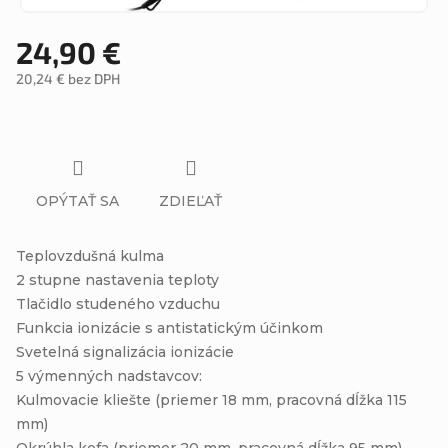
24,90 €
20,24 € bez DPH
Jednotková
cena:
OPÝTAŤ SA
ZDIEĽAŤ
Teplovzdušná kulma
2 stupne nastavenia teploty
Tlačidlo studeného vzduchu
Funkcia ionizácie s antistatickým účinkom
Svetelná signalizácia ionizácie
5 výmenných nadstavcov:
Kulmovacie kliešte (priemer 18 mm, pracovná dĺžka 115
mm)
Okrúhla kefa (priemer 20 mm, pracovná dĺžka 95 mm)