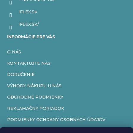
i
IFLEX.SK
e
IFLEX.SK/
INFORMÁCIE PRE VÁS
O NÁS
KONTAKTUJTE NÁS
DORUČENIE
VÝHODY NÁKUPU U NÁS
OBCHODNÉ PODMIENKY
REKLAMAČNÝ PORIADOK
PODMIENKY OCHRANY OSOBNÝCH ÚDAJOV
FORMULÁR NA ODSTÚPENIE OD ZMLUVY