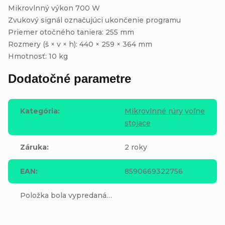
Mikrovlnný výkon 700 W
Zvukový signál označujúci ukončenie programu
Priemer otočného taniera: 255 mm
Rozmery (š × v × h): 440 × 259 × 364 mm
Hmotnosť: 10 kg
Dodatočné parametre
Kategória
:
Mikrovlnné rúry voľne
stojace
Záruka
:
2 roky
EAN
:
8590669322756
Položka bola vypredaná…