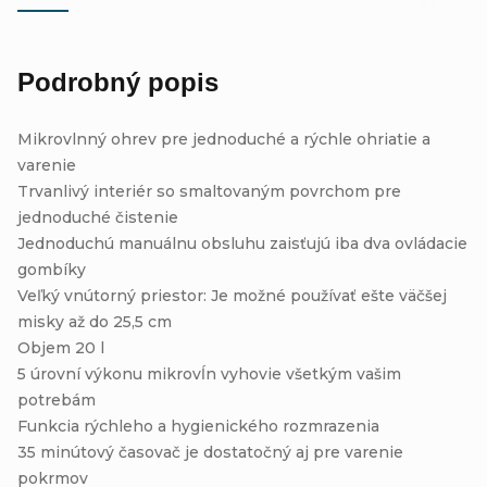
Podrobný popis
Mikrovlnný ohrev pre jednoduché a rýchle ohriatie a
varenie
Trvanlivý interiér so smaltovaným povrchom pre
jednoduché čistenie
Jednoduchú manuálnu obsluhu zaisťujú iba dva ovládacie
gombíky
Veľký vnútorný priestor: Je možné používať ešte väčšej
misky až do 25,5 cm
Objem 20 l
5 úrovní výkonu mikrovĺn vyhovie všetkým vašim
potrebám
Funkcia rýchleho a hygienického rozmrazenia
35 minútový časovač je dostatočný aj pre varenie
pokrmov