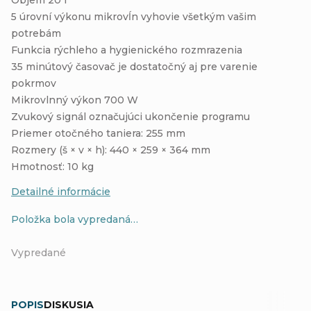
5 úrovní výkonu mikrovĺn vyhovie všetkým vašim
potrebám
Funkcia rýchleho a hygienického rozmrazenia
35 minútový časovač je dostatočný aj pre varenie
pokrmov
Mikrovlnný výkon 700 W
Zvukový signál označujúci ukončenie programu
Priemer otočného taniera: 255 mm
Rozmery (š × v × h): 440 × 259 × 364 mm
Hmotnosť: 10 kg
Detailné informácie
Položka bola vypredaná…
Vypredané
POPIS
DISKUSIA