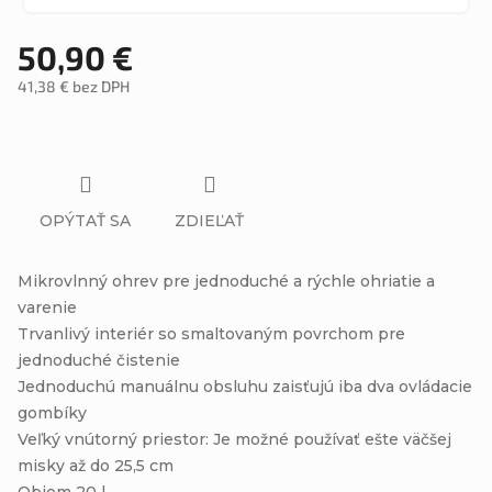
50,90 €
41,38 € bez DPH
Jednotková
cena:
OPÝTAŤ SA
ZDIEĽAŤ
Mikrovlnný ohrev pre jednoduché a rýchle ohriatie a
varenie
Trvanlivý interiér so smaltovaným povrchom pre
jednoduché čistenie
Jednoduchú manuálnu obsluhu zaisťujú iba dva ovládacie
gombíky
Veľký vnútorný priestor: Je možné používať ešte väčšej
misky až do 25,5 cm
Objem 20 l