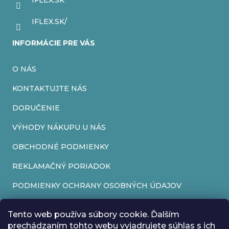
IFLEX.SK
e
IFLEX.SK/
INFORMÁCIE PRE VÁS
O NÁS
KONTAKTUJTE NÁS
DORUČENIE
VÝHODY NÁKUPU U NÁS
OBCHODNÉ PODMIENKY
REKLAMAČNÝ PORIADOK
PODMIENKY OCHRANY OSOBNÝCH ÚDAJOV
FORMULÁR NA ODSTÚPENIE OD ZMLUVY
Tento web používa súbory cookie. Ďalším
REKLAMAČNÝ FORMULÁR
prechádzaním tohto webu vyjadrujete súhlas s ich