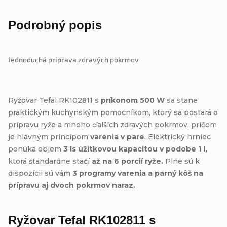
Podrobný popis
Jednoduchá príprava zdravých pokrmov
Ryžovar Tefal RK102811 s
príkonom 500 W
sa stane
praktickým kuchynským pomocníkom, ktorý sa postará o
prípravu ryže a mnoho ďalších zdravých pokrmov, pričom
je hlavným princípom
varenia v pare
. Elektrický hrniec
ponúka objem
3 ls úžitkovou kapacitou v podobe 1 l,
ktorá štandardne stačí
až na 6 porcií ryže.
Plne sú k
dispozícii sú vám
3 programy varenia a parný kôš na
prípravu aj dvoch pokrmov naraz.
Ryžovar Tefal RK102811 s