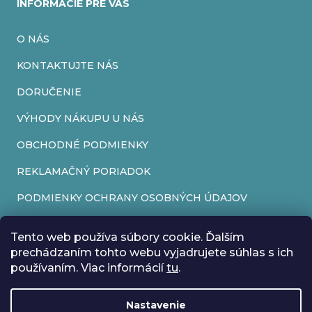
INFORMÁCIE PRE VÁS
O NÁS
KONTAKTUJTE NÁS
DORUČENIE
VÝHODY NÁKUPU U NÁS
OBCHODNÉ PODMIENKY
REKLAMAČNÝ PORIADOK
PODMIENKY OCHRANY OSOBNÝCH ÚDAJOV
FORMULÁR NA ODSTÚPENIE OD ZMLUVY
Tento web používa súbory cookie. Ďalším
REKLAMAČNÝ FORMULÁR
prechádzaním tohto webu vyjadrujete súhlas s ich
používaním. Viac informácií
tu
.
PRIJÍMAME ONLINE PLATBY
Nastavenie