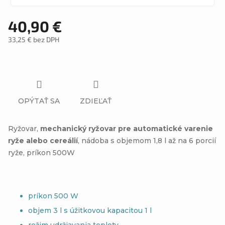
40,90 €
33,25 € bez DPH
Jednotková
cena:
OPÝTAŤ SA
ZDIEĽAŤ
Ryžovar,
mechanický ryžovar pre automatické varenie
ryže alebo cereálií
, nádoba s objemom 1,8 l až na 6 porcií
ryže, príkon 500W
príkon 500 W
objem 3 l s úžitkovou kapacitou 1 l
režim udržiavania teploty