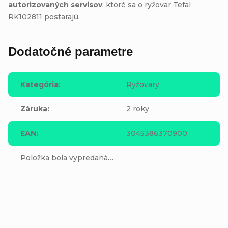
autorizovaných servisov
, ktoré sa o ryžovar Tefal
RK102811 postarajú.
Dodatočné parametre
Kategória
:
Ryžovary
Záruka
:
2 roky
EAN
:
3045386370900
Položka bola vypredaná…
Buďte prvý, kto napíše príspevok k tejto položke.