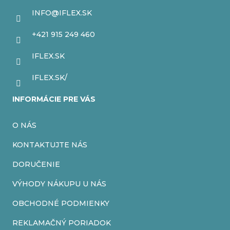
c
ä
INFO
@
IFLEX.SK
i
t
+421 915 249 460
e
i
IFLEX.SK
p
e
r
IFLEX.SK/
v
INFORMÁCIE PRE VÁS
k
O NÁS
y
v
KONTAKTUJTE NÁS
ý
DORUČENIE
p
VÝHODY NÁKUPU U NÁS
i
OBCHODNÉ PODMIENKY
s
REKLAMAČNÝ PORIADOK