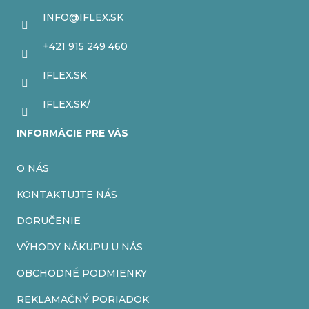
c
ä
INFO
@
IFLEX.SK
i
t
+421 915 249 460
e
i
IFLEX.SK
p
e
r
IFLEX.SK/
v
INFORMÁCIE PRE VÁS
k
O NÁS
y
v
KONTAKTUJTE NÁS
ý
DORUČENIE
p
VÝHODY NÁKUPU U NÁS
i
OBCHODNÉ PODMIENKY
s
REKLAMAČNÝ PORIADOK