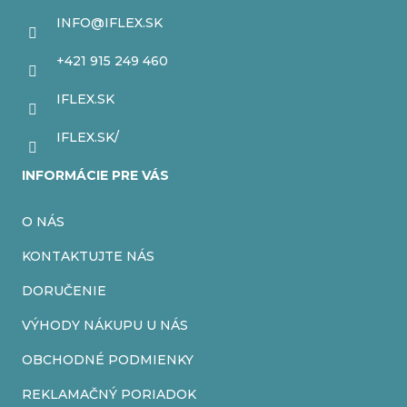
c
ä
INFO
@
IFLEX.SK
i
t
+421 915 249 460
e
i
IFLEX.SK
p
e
r
IFLEX.SK/
v
INFORMÁCIE PRE VÁS
k
O NÁS
y
v
KONTAKTUJTE NÁS
ý
DORUČENIE
p
VÝHODY NÁKUPU U NÁS
i
OBCHODNÉ PODMIENKY
s
REKLAMAČNÝ PORIADOK