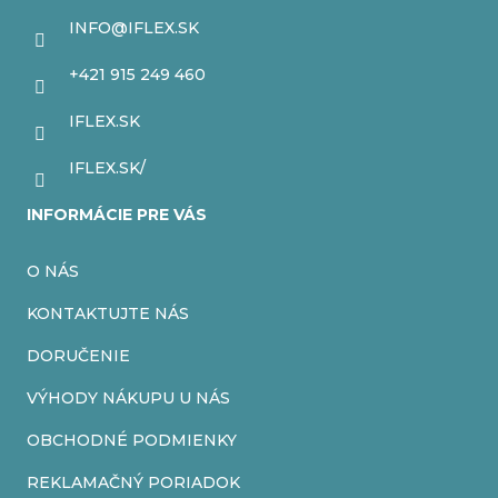
c
ä
INFO
@
IFLEX.SK
i
t
+421 915 249 460
e
i
IFLEX.SK
p
e
r
IFLEX.SK/
v
INFORMÁCIE PRE VÁS
k
O NÁS
y
v
KONTAKTUJTE NÁS
ý
DORUČENIE
p
VÝHODY NÁKUPU U NÁS
i
OBCHODNÉ PODMIENKY
s
REKLAMAČNÝ PORIADOK