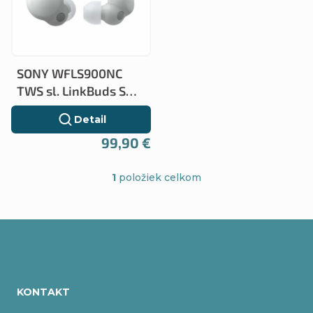
p
i
i
e
s
p
SONY WFLS900NC
p
r
TWS sl. LinkBuds S
r
Ecru
o
Detail
o
d
99,90 €
d
u
1
položiek celkom
u
O
k
k
v
t
t
l
o
o
Z
á
v
v
á
d
KONTAKT
a
p