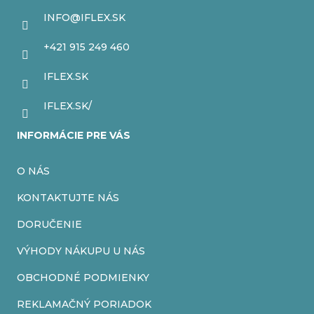
c
ä
INFO
@
IFLEX.SK
i
t
+421 915 249 460
e
i
IFLEX.SK
p
e
r
IFLEX.SK/
v
INFORMÁCIE PRE VÁS
k
O NÁS
y
v
KONTAKTUJTE NÁS
ý
DORUČENIE
p
VÝHODY NÁKUPU U NÁS
i
OBCHODNÉ PODMIENKY
s
REKLAMAČNÝ PORIADOK