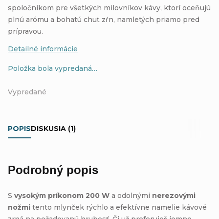
spoločníkom pre všetkých milovníkov kávy, ktorí oceňujú
plnú arómu a bohatú chuť zŕn, namletých priamo pred
prípravou.
Detailné informácie
Položka bola vypredaná…
Vypredané
POPIS
DISKUSIA (1)
Podrobný popis
S
vysokým príkonom 200 W
a odolnými
nerezovými
nožmi
tento mlynček rýchlo a efektívne namelie kávové
zrná na požadovanú hrubosť. Či už preferuješ jemne