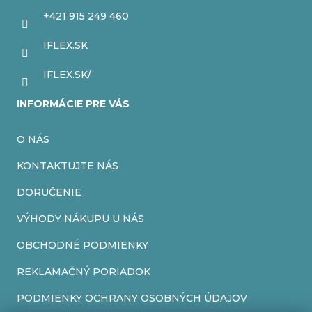
t
+421 915 249 460
i
IFLEX.SK
e
IFLEX.SK/
INFORMÁCIE PRE VÁS
O NÁS
KONTAKTUJTE NÁS
DORUČENIE
VÝHODY NÁKUPU U NÁS
OBCHODNÉ PODMIENKY
REKLAMAČNÝ PORIADOK
PODMIENKY OCHRANY OSOBNÝCH ÚDAJOV