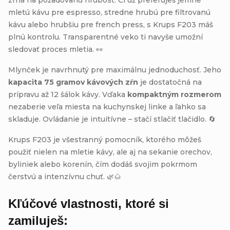
mletú kávu pre espresso, stredne hrubú pre filtrovanú
kávu alebo hrubšiu pre french press, s Krups F203 máš
plnú kontrolu. Transparentné veko ti navyše umožní
sledovať proces mletia. 👀
Mlynček je navrhnutý pre maximálnu jednoduchosť. Jeho
kapacita 75 gramov kávových zŕn
je dostatočná na
prípravu až 12 šálok kávy. Vďaka
kompaktným rozmerom
nezaberie veľa miesta na kuchynskej linke a ľahko sa
skladuje. Ovládanie je intuitívne – stačí stlačiť tlačidlo. 🔄
Krups F203 je všestranný pomocník, ktorého môžeš
použiť nielen na mletie kávy, ale aj na sekanie orechov,
byliniek alebo korenín, čím dodáš svojim pokrmom
čerstvú a intenzívnu chuť. 🌿🌰
Kľúčové vlastnosti, ktoré si
zamiluješ: