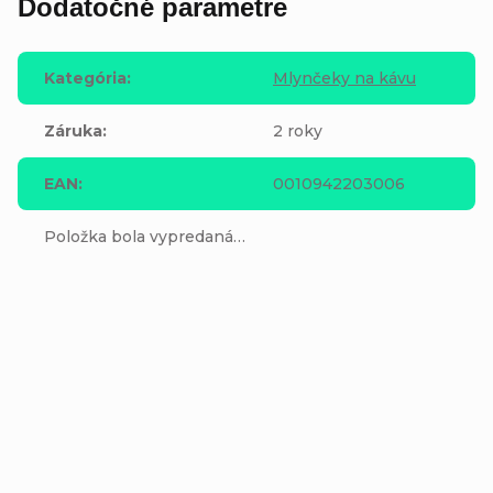
Dodatočné parametre
Kategória
:
Mlynčeky na kávu
Záruka
:
2 roky
EAN
:
0010942203006
Položka bola vypredaná…
Pridať komentár
V
ý
MK
p