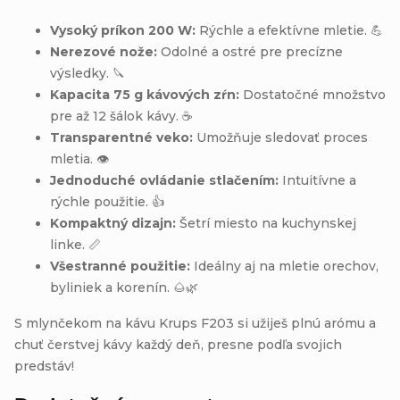
Vysoký príkon 200 W:
Rýchle a efektívne mletie. 💪
Nerezové nože:
Odolné a ostré pre precízne
výsledky. 🔪
Kapacita 75 g kávových zŕn:
Dostatočné množstvo
pre až 12 šálok kávy. ☕
Transparentné veko:
Umožňuje sledovať proces
mletia. 👁️
Jednoduché ovládanie stlačením:
Intuitívne a
rýchle použitie. 👍
Kompaktný dizajn:
Šetrí miesto na kuchynskej
linke. 📏
Všestranné použitie:
Ideálny aj na mletie orechov,
byliniek a korenín. 🌰🌿
S mlynčekom na kávu Krups F203 si užiješ plnú arómu a
chuť čerstvej kávy každý deň, presne podľa svojich
predstáv!