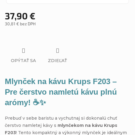
37,90 €
30,81 € bez DPH
Jednotková
cena:
OPÝTAŤ SA
ZDIEĽAŤ
Mlynček na kávu Krups F203 –
Pre čerstvo namletú kávu plnú
arómy! ☕✨
Prebuď v sebe baristu a vychutnaj si dokonalú chuť
čerstvo namletej kávy s
mlynčekom na kávu Krups
F203
! Tento kompaktný a výkonný mlynček je ideálnym