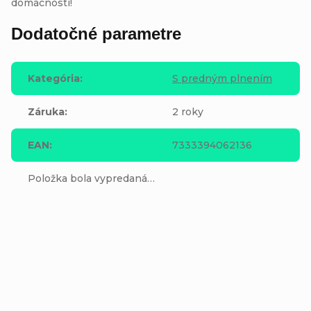
domácnosti!
Dodatočné parametre
Kategória
:
S predným plnením
Záruka
:
2 roky
EAN
:
7333394062136
Položka bola vypredaná…
Buďte prvý, kto napíše príspevok k tejto položke.
Pridať komentár