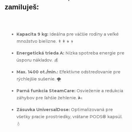
zamiluješ:
Kapacita 9 kg:
Ideálna pre väčšie rodiny a veľké
množstvo bielizne. 👨‍👩‍👧‍👦
Energetická trieda A:
Nízka spotreba energie pre
úsporu nákladov. 💰
Max. 1400 ot./min.:
Efektívne odstreďovanie pre
rýchlejšie sušenie. 🌪️
Parná funkcia SteamCare:
Osvieženie a redukcia
záhybov pre ľahšie žehlenie. 🌬️
Zásuvka UniversalDose:
Optimalizovaná pre
všetky pracie prostriedky, vrátane PODS® kapsúl.
💧