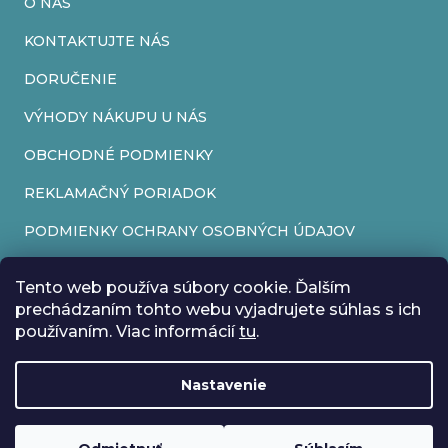
O NÁS
KONTAKTUJTE NÁS
DORUČENIE
VÝHODY NÁKUPU U NÁS
OBCHODNÉ PODMIENKY
REKLAMAČNÝ PORIADOK
PODMIENKY OCHRANY OSOBNÝCH ÚDAJOV
FORMULÁR NA ODSTÚPENIE OD ZMLUVY
Tento web používa súbory cookie. Ďalším
REKLAMAČNÝ FORMULÁR
prechádzaním tohto webu vyjadrujete súhlas s ich
používaním. Viac informácií
tu
.
PRIJÍMAME ONLINE PLATBY
Nastavenie