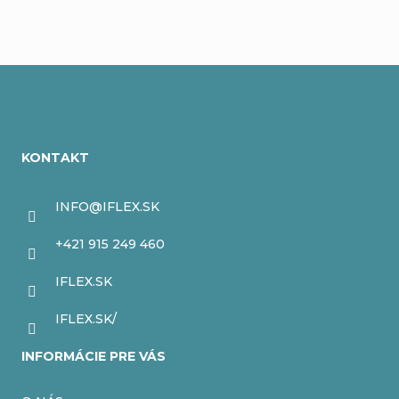
Z
á
KONTAKT
p
ä
INFO
@
IFLEX.SK
t
+421 915 249 460
i
IFLEX.SK
e
IFLEX.SK/
INFORMÁCIE PRE VÁS