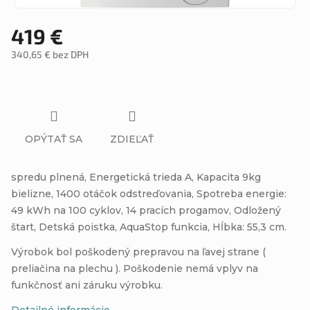
419 €
340,65 € bez DPH
Jednotková
cena:
OPÝTAŤ SA
ZDIEĽAŤ
spredu plnená, Energetická trieda A, Kapacita 9kg
bielizne, 1400 otáčok odstreďovania, Spotreba energie:
49 kWh na 100 cyklov, 14 pracích progamov, Odložený
štart, Detská poistka, AquaStop funkcia, Hĺbka: 55,3 cm.
Výrobok bol poškodený prepravou na ľavej strane (
preliačina na plechu ). Poškodenie nemá vplyv na
funkčnosť ani záruku výrobku.
Detailné informácie