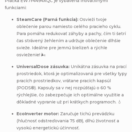
Práčka EW7F4494XQC je vybavená inovatívnymi
funkciami:
SteamCare (Parná funkcia):
Osvieži tvoje
oblečenie parou namiesto celého pracieho cyklu.
Para pomáha redukovať záhyby a pachy, čím ti šetrí
čas strávený žehlením a udržuje oblečenie dlhšie
svieže. Ideálne pre jemnú bielizeň a rýchle
osvieženie! 🌬️
UniversalDose zásuvka:
Unikátna zásuvka na prací
prostriedok, ktorá je optimalizovaná pre všetky typy
pracích prostriedkov, vrátane pracích kapsúl
(PODS®). Kapsuly sa v nej rozpúšťajú o 60 %
rýchlejšie, čo zabezpečuje ich optimálne využitie a
dôkladné vypranie už pri krátkych programoch. 💧
EcoInverter motor:
Zaručuje tichú prevádzku
(hlučnosť odstreďovania 75 dB), dlhú životnosť a
vysokú energetickú účinnosť.