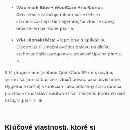
Woolmark Blue + WoolCare Ariel/Lenor:
Certifikácia zaručuje mimoriadne šetrnú
starostlivosť aj o tie najjemnejšie vlnené odevy
určené len na ručné pranie.
Wi-Fi konektivita:
Prepojenie s aplikáciou
Electrolux ti umožní ovládať práčku na diaľku,
sťahovať ďalšie programy a získavať tipy na pranie.
📱
S 14 programami (vrátane QuickCare 69 min, bavlna,
syntetika, jemná bielizeň, vlna/hodváb, para osvieženie,
Hygiene a ďalšie) a funkciami ako odložený štart, detská
poistka a množstevná automatika, máš plnú kontrolu nad
každým praním. ⚙️
Kľúčové vlastnosti, ktoré si