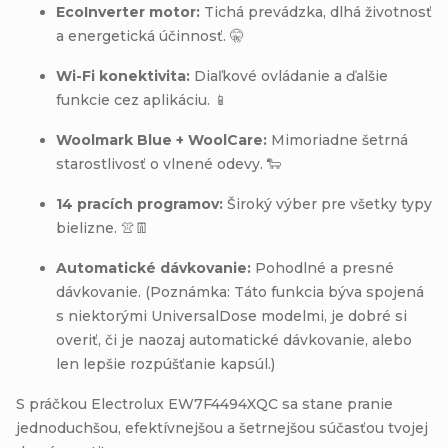
EcoInverter motor:
Tichá prevádzka, dlhá životnosť
a energetická účinnosť. 🤫
Wi-Fi konektivita:
Diaľkové ovládanie a ďalšie
funkcie cez aplikáciu. 📱
Woolmark Blue + WoolCare:
Mimoriadne šetrná
starostlivosť o vlnené odevy. 🐑
14 pracích programov:
Široký výber pre všetky typy
bielizne. 👚👖
Automatické dávkovanie:
Pohodlné a presné
dávkovanie. (Poznámka: Táto funkcia býva spojená
s niektorými UniversalDose modelmi, je dobré si
overiť, či je naozaj automatické dávkovanie, alebo
len lepšie rozpúšťanie kapsúl.)
S práčkou Electrolux EW7F4494XQC sa stane pranie
jednoduchšou, efektívnejšou a šetrnejšou súčasťou tvojej