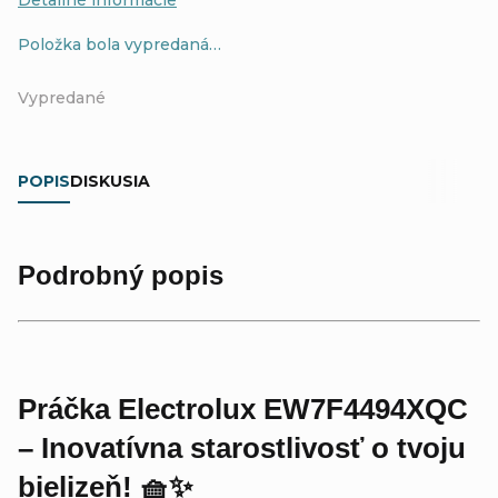
Položka bola vypredaná…
Vypredané
POPIS
DISKUSIA
Podrobný popis
Práčka Electrolux EW7F4494XQC
– Inovatívna starostlivosť o tvoju
bielizeň! 🧺✨