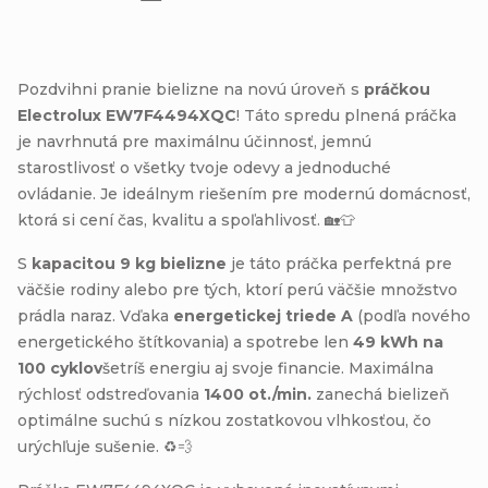
Pozdvihni pranie bielizne na novú úroveň s
práčkou
Electrolux EW7F4494XQC
! Táto spredu plnená práčka
je navrhnutá pre maximálnu účinnosť, jemnú
starostlivosť o všetky tvoje odevy a jednoduché
ovládanie. Je ideálnym riešením pre modernú domácnosť,
ktorá si cení čas, kvalitu a spoľahlivosť. 🏡👕
S
kapacitou 9 kg bielizne
je táto práčka perfektná pre
väčšie rodiny alebo pre tých, ktorí perú väčšie množstvo
prádla naraz. Vďaka
energetickej triede A
(podľa nového
energetického štítkovania) a spotrebe len
49 kWh na
100 cyklov
šetríš energiu aj svoje financie. Maximálna
rýchlosť odstreďovania
1400 ot./min.
zanechá bielizeň
optimálne suchú s nízkou zostatkovou vlhkosťou, čo
urýchľuje sušenie. ♻️💨