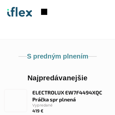
Prejsť
na
Nákupný
obsah
košík
S predným plnením
Najpredávanejšie
ELECTROLUX EW7F4494XQC
Práčka spr plnená
Vypredané
419 €