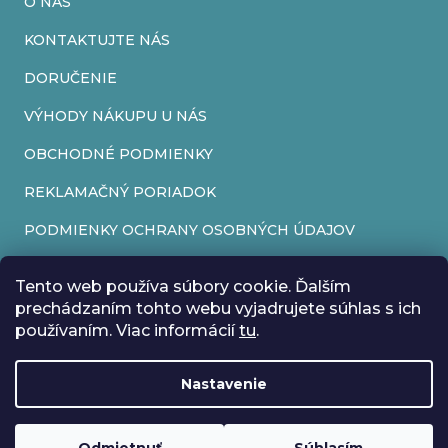
O NÁS
y
v
KONTAKTUJTE NÁS
ý
DORUČENIE
p
VÝHODY NÁKUPU U NÁS
i
OBCHODNÉ PODMIENKY
s
REKLAMAČNÝ PORIADOK
u
PODMIENKY OCHRANY OSOBNÝCH ÚDAJOV
FORMULÁR NA ODSTÚPENIE OD ZMLUVY
Tento web používa súbory cookie. Ďalším
REKLAMAČNÝ FORMULÁR
prechádzaním tohto webu vyjadrujete súhlas s ich
používaním. Viac informácií
tu
.
PRIJÍMAME ONLINE PLATBY
Nastavenie