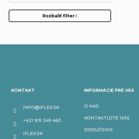
Rozbaliť filter
Z
á
KONTAKT
INFORMÁCIE PRE VÁS
p
O NÁS
INFO
@
IFLEX.SK
ä
KONTAKTUJTE NÁS
+421 915 249 460
t
DORUČENIE
IFLEX.SK