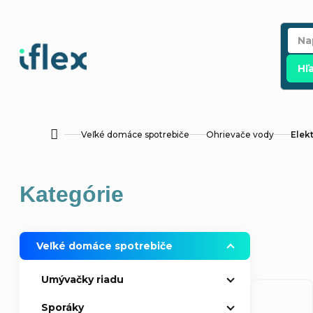
Prejsť
na
obsah
Hľ
Veľké domáce spotrebiče
Ohrievače vody
Elekt
Domov
B
Preskočiť
Kategórie
o
kategórie
č
Veľké domáce spotrebiče
n
Umývačky riadu
ý
Sporáky