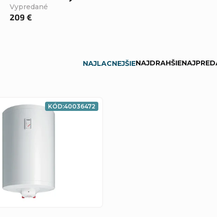
Vypredané
209 €
NAJDRAHŠIE
NAJPRED
NAJLACNEJŠIE
KÓD:
40036472