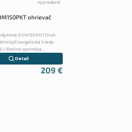
Vypredané
M150PKT ohrievač
vodyMora EOM150PKTDruh
ktrickýEnergetická trieda
1 lRočná spotreba...
Detail
209 €
O
v
l
á