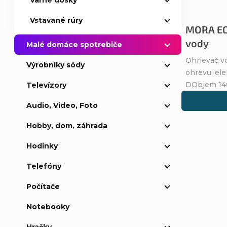
Varné dosky
p
p
Vstavané rúry
r
MORA EO
r
vody
Malé domáce spotrebiče
o
o
Ohrievač 
Výrobníky sódy
ohrevu: ele
d
d
DObjem 146,
Televízory
u
u
Audio, Video, Foto
k
Hobby, dom, záhrada
k
Hodinky
t
t
Telefóny
o
o
Počítače
v
v
Notebooky