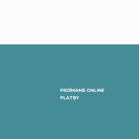
v
ý
p
i
s
u
PRIJÍMAME ONLINE
PLATBY