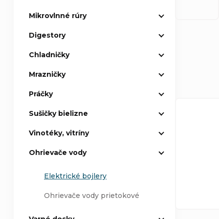
Mikrovlnné rúry
p
Digestory
a
R
Chladničky
n
Mrazničky
a
e
Práčky
d
V
l
Sušičky bielizne
e
ý
Vinotéky, vitríny
n
p
Ohrievače vody
i
i
Elektrické bojlery
Ohrievače vody prietokové
e
s