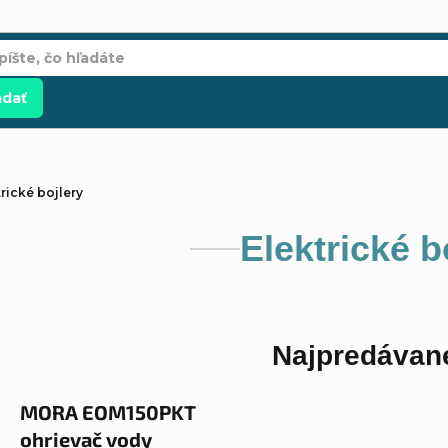
adať
rické bojlery
Elektrické b
Najpredávane
MORA EOM150PKT
ohrievač vody