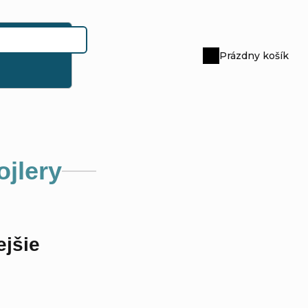
Prázdny košík
Nákupný
košík
ojlery
jšie