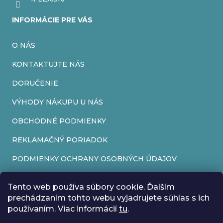
INFORMÁCIE PRE VÁS
O NÁS
KONTAKTUJTE NÁS
DORUČENIE
VÝHODY NÁKUPU U NÁS
OBCHODNÉ PODMIENKY
REKLAMAČNÝ PORIADOK
PODMIENKY OCHRANY OSOBNÝCH ÚDAJOV
FORMULÁR NA ODSTÚPENIE OD ZMLUVY
Tento web používa súbory cookie. Ďalším
REKLAMAČNÝ FORMULÁR
prechádzaním tohto webu vyjadrujete súhlas s ich
používaním. Viac informácií
tu
.
PRIJÍMAME ONLINE PLATBY