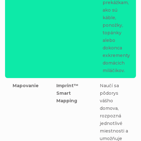
prekážkam,
ako sú
káble,
ponožky,
topánky
alebo
dokonca
exkrementy
domácich
miláčikov.
Mapovanie
Imprint™
Naučí sa
Smart
pôdorys
Mapping
vášho
domova,
rozpozná
jednotlivé
miestnosti a
umožňuje