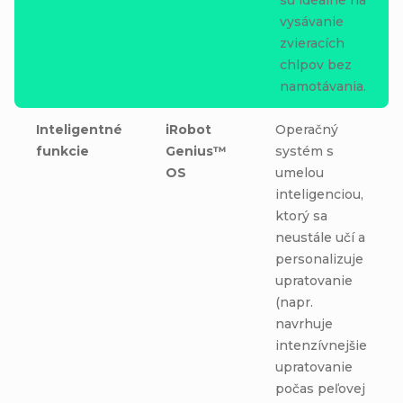
vysávanie
zvieracích
chlpov bez
namotávania.
Inteligentné
iRobot
Operačný
funkcie
Genius™
systém s
OS
umelou
inteligenciou,
ktorý sa
neustále učí a
personalizuje
upratovanie
(napr.
navrhuje
intenzívnejšie
upratovanie
počas peľovej