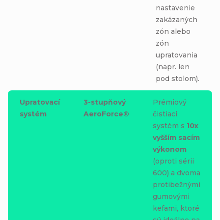
nastavenie
zakázaných
zón alebo
zón
upratovania
(napr. len
pod stolom).
Upratovací
3-stupňový
Prémiový
systém
AeroForce®
čistiaci
systém s
10x
vyšším sacím
výkonom
(oproti sérii
600) a dvoma
protibežnými
gumovými
kefami, ktoré
sú ideálne na