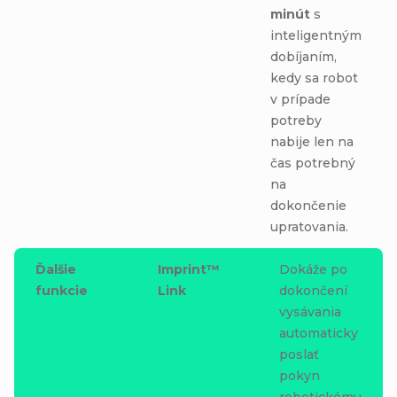
minút
s
inteligentným
dobíjaním,
kedy sa robot
v prípade
potreby
nabije len na
čas potrebný
na
dokončenie
upratovania.
Ďalšie
Imprint™
Dokáže po
funkcie
Link
dokončení
vysávania
automaticky
poslať
pokyn
robotickému