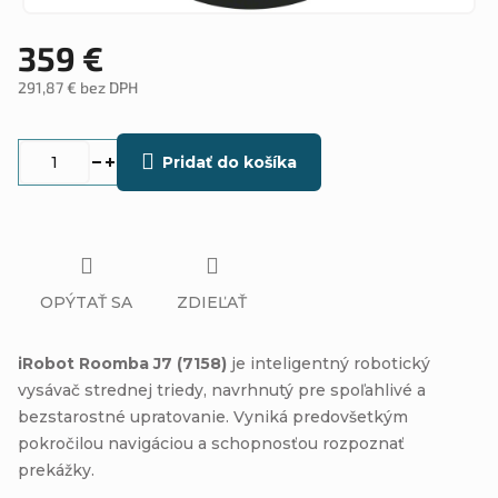
359 €
291,87 € bez DPH
Jednotková
cena:
Pridať do košíka
OPÝTAŤ SA
ZDIEĽAŤ
iRobot Roomba J7 (7158)
je inteligentný robotický
vysávač strednej triedy, navrhnutý pre spoľahlivé a
bezstarostné upratovanie. Vyniká predovšetkým
pokročilou navigáciou a schopnosťou rozpoznať
prekážky.