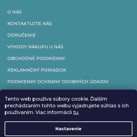
y
O NÁS
v
KONTAKTUJTE NÁS
ý
DORUČENIE
p
i
VÝHODY NÁKUPU U NÁS
s
OBCHODNÉ PODMIENKY
u
REKLAMAČNÝ PORIADOK
PODMIENKY OCHRANY OSOBNÝCH ÚDAJOV
FORMULÁR NA ODSTÚPENIE OD ZMLUVY
Tento web používa súbory cookie. Ďalším
REKLAMAČNÝ FORMULÁR
prechádzaním tohto webu vyjadrujete súhlas s ich
používaním. Viac informácií
tu
.
PRIJÍMAME ONLINE PLATBY
Nastavenie