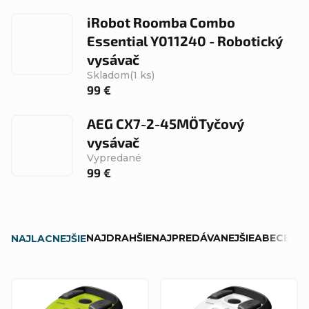
iRobot Roomba Combo
Essential Y011240 - Robotický
vysávač
Skladom
(1 ks)
99 €
AEG CX7-2-45MÖTyčový
vysávač
Vypredané
99 €
R
NAJDRAHŠIE
NAJPREDÁVANEJŠIE
ABECEDN
NAJLACNEJŠIE
a
d
V
e