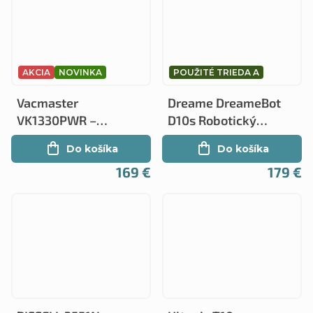
AKCIA
NOVINKA
POUŽITÉ TRIEDA A
Vacmaster
Dreame DreameBot
VK1330PWR –
D10s Robotický
Výkonný 3-v-1
vysávač
Do košíka
Do košíka
vysávač pre mokré a
169 €
179 €
suché čistenie s
funkciou tepovania