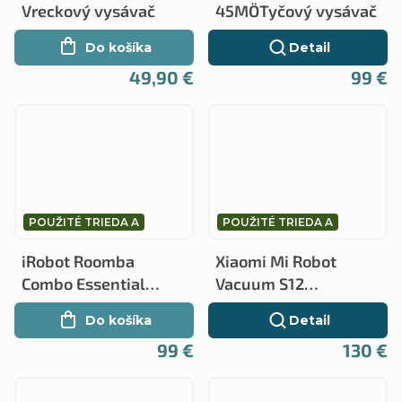
Vreckový vysávač
45MÖTyčový vysávač
Do košíka
Detail
49,90 €
99 €
POUŽITÉ TRIEDA A
POUŽITÉ TRIEDA A
iRobot Roomba
Xiaomi Mi Robot
Combo Essential
Vacuum S12
Y011240 - Robotický
Robotický vysávač
Do košíka
Detail
vysávač
99 €
130 €