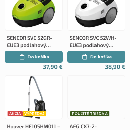
ý
n
p
i
i
e
s
p
SENCOR SVC 52GR-
SENCOR SVC 52WH-
p
r
EUE3 podlahový
EUE3 podlahový
r
vysávač
vysávač
o
Do košíka
Do košíka
o
d
37,90 €
38,90 €
d
u
u
k
k
t
t
o
o
AKCIA
VÝPREDAJ
POUŽITÉ TRIEDA A
v
v
Hoover HE105HM011 –
AEG CX7-2-