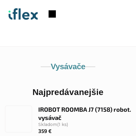
Prejsť
na
Nákupný
obsah
košík
Vysávače
Najpredávanejšie
IROBOT ROOMBA J7 (7158) robot.
vysávač
Skladom
(1 ks)
359 €