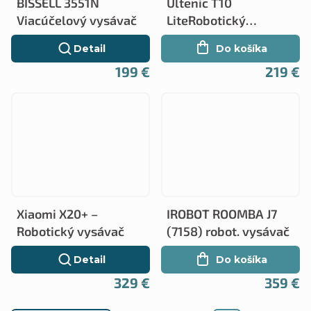
BISSELL 3551N
Ultenic T10
Viacúčelový vysávač
LiteRobotický
vysávač
Detail
Do košíka
199 €
219 €
Xiaomi X20+ –
IROBOT ROOMBA J7
Robotický vysávač
(7158) robot. vysávač
Detail
Do košíka
329 €
359 €