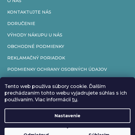
O NÁS
y
v
KONTAKTUJTE NÁS
ý
DORUČENIE
p
VÝHODY NÁKUPU U NÁS
i
OBCHODNÉ PODMIENKY
s
REKLAMAČNÝ PORIADOK
u
PODMIENKY OCHRANY OSOBNÝCH ÚDAJOV
FORMULÁR NA ODSTÚPENIE OD ZMLUVY
Tento web používa súbory cookie. Ďalším
REKLAMAČNÝ FORMULÁR
prechádzaním tohto webu vyjadrujete súhlas s ich
používaním. Viac informácií
tu
.
PRIJÍMAME ONLINE PLATBY
Nastavenie