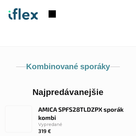
Prejsť
na
Nákupný
obsah
košík
Kombinované sporáky
Najpredávanejšie
AMICA SPFS28TLDZPX sporák
kombi
Vypredané
319 €