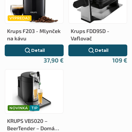
p
i
i
e
VÝPREDAJ
s
p
Krups F203 - Mlynček
Krups FDD95D -
p
r
na kávu
Vaflovač
r
o
Detail
Detail
o
d
37,90 €
109 €
d
u
u
k
k
t
t
o
o
NOVINKA
TIP
v
v
KRUPS VB5020 –
BeerTender – Domáca