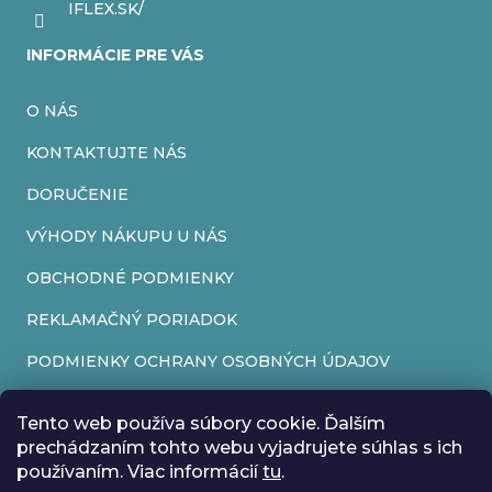
r
IFLEX.SK/
v
INFORMÁCIE PRE VÁS
k
O NÁS
y
v
KONTAKTUJTE NÁS
ý
DORUČENIE
p
VÝHODY NÁKUPU U NÁS
i
OBCHODNÉ PODMIENKY
s
REKLAMAČNÝ PORIADOK
u
PODMIENKY OCHRANY OSOBNÝCH ÚDAJOV
FORMULÁR NA ODSTÚPENIE OD ZMLUVY
Tento web používa súbory cookie. Ďalším
REKLAMAČNÝ FORMULÁR
prechádzaním tohto webu vyjadrujete súhlas s ich
používaním. Viac informácií
tu
.
PRIJÍMAME ONLINE PLATBY