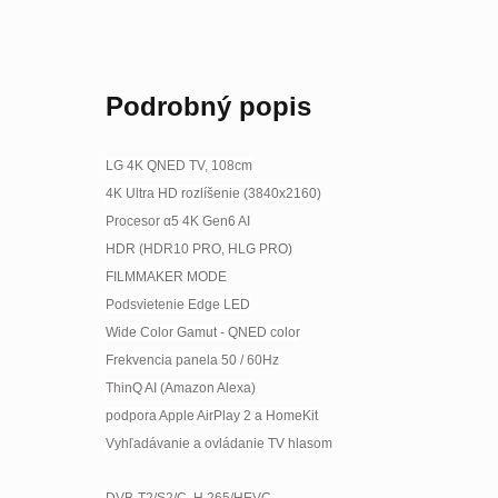
Podrobný popis
LG 4K QNED TV, 108cm
4K Ultra HD rozlíšenie (3840x2160)
Procesor α5 4K Gen6 AI
HDR (HDR10 PRO, HLG PRO)
FILMMAKER MODE
Podsvietenie Edge LED
Wide Color Gamut - QNED color
Frekvencia panela 50 / 60Hz
ThinQ AI (Amazon Alexa)
podpora Apple AirPlay 2 a HomeKit
Vyhľadávanie a ovládanie TV hlasom
DVB-T2/S2/C, H.265/HEVC