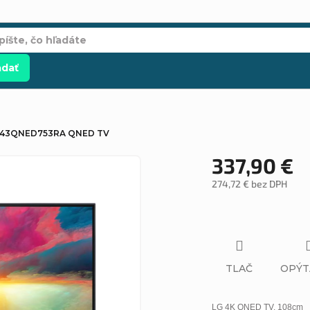
adať
 43QNED753RA QNED TV
337,90 €
274,72 € bez DPH
Jednotková
cena:
TLAČ
OPÝT
LG 4K QNED TV, 108cm