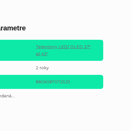
rametre
Televízory LED/ OLED 37"
až 43"
2 roky
8806087072525
redaná…