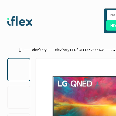
Prejsť
na
obsah
Hľ
Televízory
Televízory LED/ OLED 37" až 43"
LG
Domov