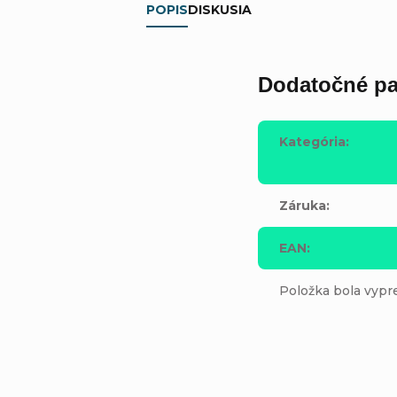
POPIS
DISKUSIA
Dodatočné pa
Kategória
:
Záruka
:
EAN
:
Položka bola vyp