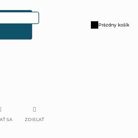
Prázdny košík
Nákupný
košík
AŤ SA
ZDIEĽAŤ