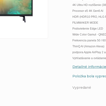
4K Ultra HD rozlíšenie (
Procesor α5 4K Gen6 AI
HDR (HDR10 PRO, HLG 
FILMMAKER MODE
Podsvietenie Edge LED
Wide Color Gamut - QNED
Frekvencia panela 50 / 6
ThinQ AI (Amazon Alexa)
podpora Apple AirPlay 2 
Vyhľadávanie a ovládani
Detailné informáci
Položka bola vypr
Vypredané