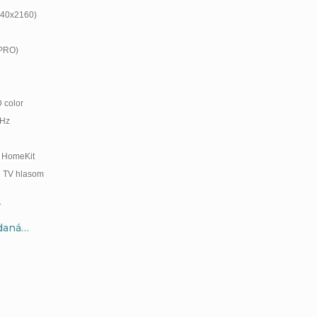
3840x2160)
PRO)
 color
0Hz
a HomeKit
e TV hlasom
e
edaná…