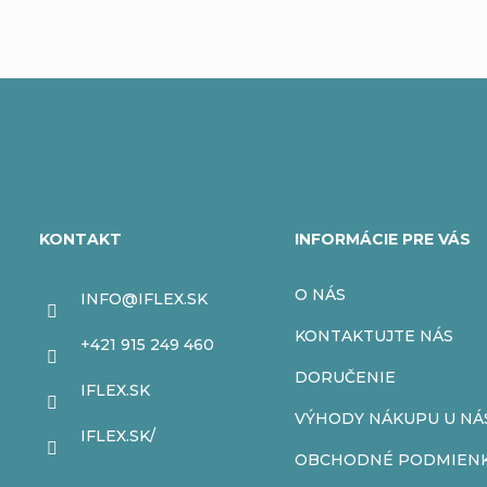
Z
á
KONTAKT
INFORMÁCIE PRE VÁS
p
O NÁS
INFO
@
IFLEX.SK
ä
KONTAKTUJTE NÁS
+421 915 249 460
t
DORUČENIE
IFLEX.SK
VÝHODY NÁKUPU U NÁ
i
IFLEX.SK/
OBCHODNÉ PODMIEN