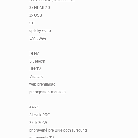
3x HDMI 2.0
2x USB
CI+
optický vstup
LAN, WiFi
DLNA
Bluetooth
HbbTV
Miracast
web prehliadač
prepojenie s mobilom
eARC
AI zvuk PRO
2.0 k 20 W
pripravené pre Bluetooth surround
nahrávanie TV