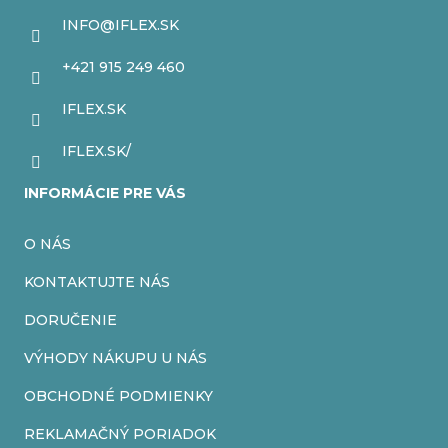
c
ä
INFO
@
IFLEX.SK
i
t
+421 915 249 460
e
i
IFLEX.SK
p
e
r
IFLEX.SK/
v
INFORMÁCIE PRE VÁS
k
O NÁS
y
v
KONTAKTUJTE NÁS
ý
DORUČENIE
p
VÝHODY NÁKUPU U NÁS
i
OBCHODNÉ PODMIENKY
s
REKLAMAČNÝ PORIADOK