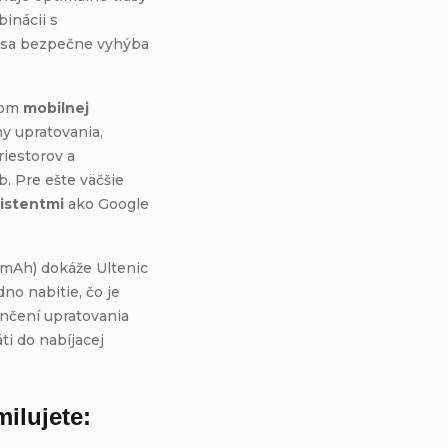
inácii s
sa bezpečne vyhýba
tvom
mobilnej
my upratovania,
riestorov a
b. Pre ešte väčšie
sistentmi
ako Google
 mAh) dokáže Ultenic
no nabitie, čo je
nčení upratovania
ti do nabíjacej
milujete: