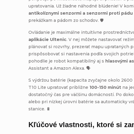
upratovania. Už žiadne náhodné blúdenie! V komb
antikolíznymi senzormi a senzormi proti pádu
prekážkam a pádom zo schodov. 🛡️
Ovládanie je maximálne intuitívne prostredníc
aplikácie Ultenic
. V nej môžete nastavovať reži
plánovať si rozvrhy, prezerať mapu uprataných p
prispôsobovať si nastavenia podľa svojich potrie
pohodlie je robot kompatibilný aj s
hlasovými a
Assistant a Amazon Alexa. 🗣️
S výdržou batérie (kapacita zvyčajne okolo 2600
T10 Lite upratovať približne
100-150 minút
na jed
dostatočný čas pre väčšinu domácností. Po doko
alebo pri nízkej úrovni batérie sa automaticky vrá
stanice. 🔋
Kľúčové vlastnosti, ktoré si za