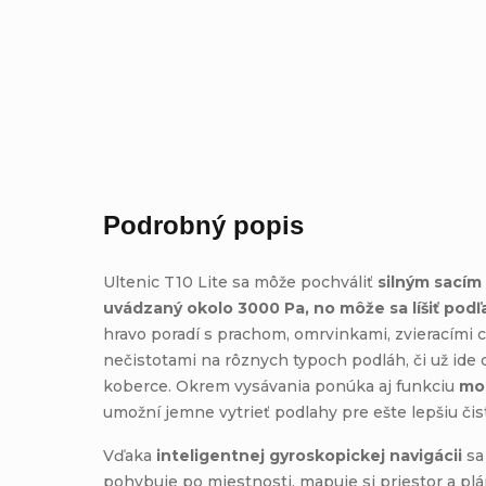
Podrobný popis
Ultenic T10 Lite sa môže pochváliť
silným sacím
uvádzaný okolo 3000 Pa, no môže sa líšiť podľa
hravo poradí s prachom, omrvinkami, zvieracími 
nečistotami na rôznych typoch podláh, či už ide 
koberce. Okrem vysávania ponúka aj funkciu
mo
umožní jemne vytrieť podlahy pre ešte lepšiu čist
Vďaka
inteligentnej gyroskopickej navigácii
sa
pohybuje po miestnosti, mapuje si priestor a pl