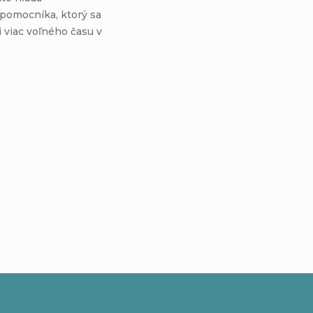
pomocníka, ktorý sa
 viac voľného času v
Buďte prvý, kto napíše príspevok k tejto položke.