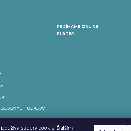
PRIJÍMAME ONLINE
PLATBY
S
KY
OK
 OSOBNÝCH ÚDAJOV
ENIE OD ZMLUVY
používa súbory cookie. Ďalším
ÁR