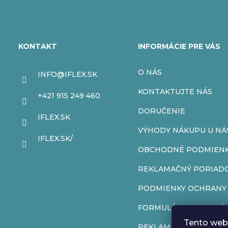
Z
á
KONTAKT
INFORMÁCIE PRE VÁS
p
O NÁS
INFO
@
IFLEX.SK
ä
KONTAKTUJTE NÁS
+421 915 249 460
t
DORUČENIE
IFLEX.SK
VÝHODY NÁKUPU U NÁ
i
IFLEX.SK/
OBCHODNÉ PODMIEN
e
REKLAMAČNÝ PORIAD
PODMIENKY OCHRANY
FORMULÁR NA ODSTÚP
Tento web 
REKLAMAČNÝ FORMUL