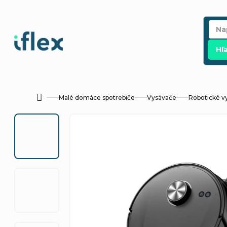
Prejsť
na
obsah
Hľ
Malé domáce spotrebiče
Vysávače
Robotické v
Domov