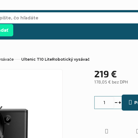
adať
ysávače
Ultenic T10 LiteRobotický vysávač
219 €
178,05 € bez DPH
Jednotková
cena:
P