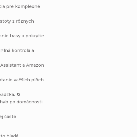
cia pre komplexné
stoty z rôznych
nie trasy a pokrytie
Plná kontrola a
 Assistant a Amazon
tanie väčších plôch.
ádzka. 🔄
yb po domácnosti.
j časté
kto hľadá