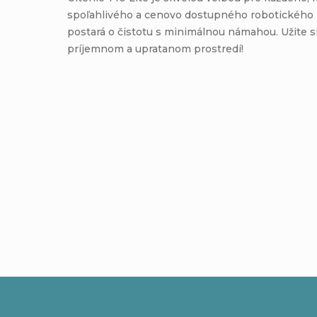
spoľahlivého a cenovo dostupného robotického 
postará o čistotu s minimálnou námahou. Užite si
príjemnom a upratanom prostredí!
Pridať komentár