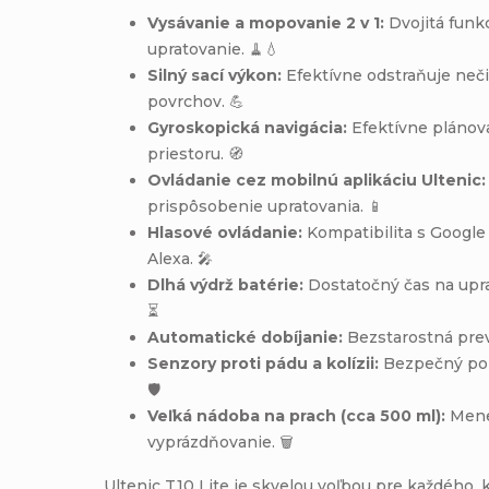
Vysávanie a mopovanie 2 v 1:
Dvojitá funk
upratovanie. 🧹💧
Silný sací výkon:
Efektívne odstraňuje neči
povrchov. 💪
Gyroskopická navigácia:
Efektívne plánova
priestoru. 🧭
Ovládanie cez mobilnú aplikáciu Ultenic:
prispôsobenie upratovania. 📱
Hlasové ovládanie:
Kompatibilita s Google
Alexa. 🎤
Dlhá výdrž batérie:
Dostatočný čas na upra
⏳
Automatické dobíjanie:
Bezstarostná prev
Senzory proti pádu a kolízii:
Bezpečný poh
🛡️
Veľká nádoba na prach (cca 500 ml):
Mene
vyprázdňovanie. 🗑️
Ultenic T10 Lite je skvelou voľbou pre každého, 