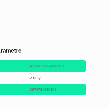
rametre
Robotické vysávače
2 roky
6974780510103