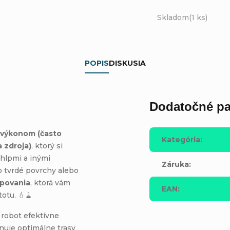
Skladom
(1 ks)
POPIS
DISKUSIA
Dodatočné pa
 výkonom (často
Kategória
:
 zdroja)
, ktorý si
chlpmi a inými
Záruka
:
o tvrdé povrchy alebo
povania
, ktorá vám
EAN
:
otu. 💧🧹
 robot efektívne
ánuje optimálne trasy