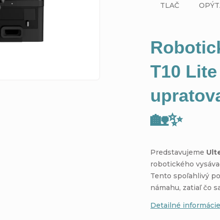
TLAČ
OPÝT
Robotic
T10 Lite
upratov
🏡✨
Predstavujeme
Ult
robotického vysáva
Tento spoľahlivý po
námahu, zatiaľ čo s
Detailné informáci