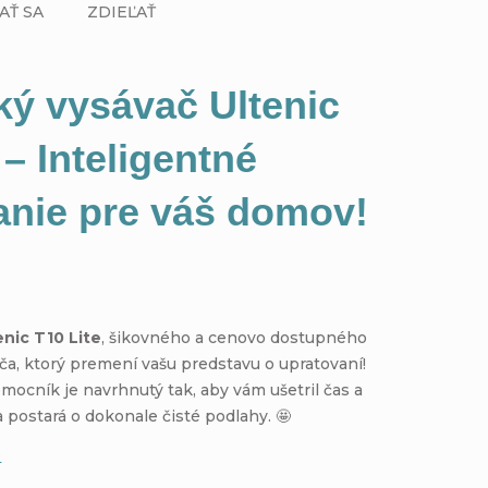
AŤ SA
ZDIEĽAŤ
ký vysávač Ultenic
 – Inteligentné
anie pre váš domov!
enic T10 Lite
, šikovného a cenovo dostupného
ča, ktorý premení vašu predstavu o upratovaní!
mocník je navrhnutý tak, aby vám ušetril čas a
a postará o dokonale čisté podlahy. 🤩
e