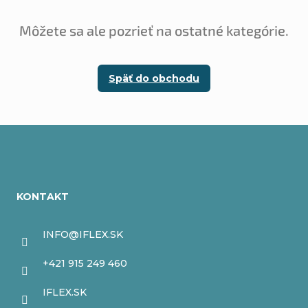
Môžete sa ale pozrieť na ostatné kategórie.
Späť do obchodu
Z
á
KONTAKT
p
ä
INFO
@
IFLEX.SK
t
+421 915 249 460
i
IFLEX.SK
e