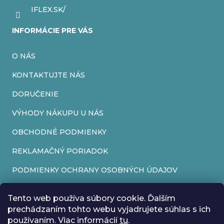
IFLEX.SK/
INFORMÁCIE PRE VÁS
O NÁS
KONTAKTUJTE NÁS
DORUČENIE
VÝHODY NÁKUPU U NÁS
OBCHODNÉ PODMIENKY
REKLAMAČNÝ PORIADOK
PODMIENKY OCHRANY OSOBNÝCH ÚDAJOV
FORMULÁR NA ODSTÚPENIE OD ZMLUVY
Tento web používa súbory cookie. Ďalším
REKLAMAČNÝ FORMULÁR
prechádzaním tohto webu vyjadrujete súhlas s ich
používaním. Viac informácií
tu
.