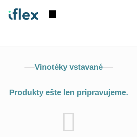
Prejsť
na
Nákupný
obsah
košík
Vinotéky vstavané
Produkty ešte len pripravujeme.