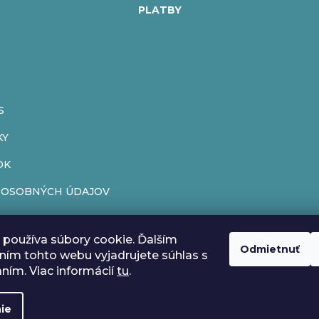
PLATBY
S
KY
OK
 OSOBNÝCH ÚDAJOV
ENIE OD ZMLUVY
používa súbory cookie. Ďalším
ÁR
Odmietnuť
ím tohto webu vyjadrujete súhlas s
aním. Viac informácií
tu
.
ie