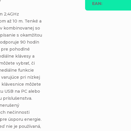
EAN
:
ým 2,4GHz
m až 10 m. Tenké a
ov kombinovanej so
písanie s okamžitou
podporuje 90 hodín
ti pre pohodlné
ediálne klávesy a
môžete vybrať, či
mediálne funkcie
 varujúce pri nízkej
to klávesnice môžete
rtu USB na PC alebo
 príslušenstva.
 nerušený
ách nečinnosti
pre úsporu energie.
eď nie je používaná,