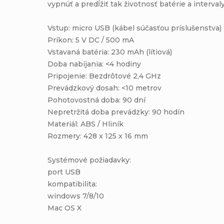
vypnúť a predĺžiť tak životnosť batérie a interva
Vstup: micro USB (kábel súčasťou príslušenstva)
Príkon: 5 V DC / 500 mA
Vstavaná batéria: 230 mAh (lítiová)
Doba nabíjania: <4 hodiny
Pripojenie: Bezdrôtové 2,4 GHz
Prevádzkový dosah: <10 metrov
Pohotovostná doba: 90 dní
Nepretržitá doba prevádzky: 90 hodín
Materiál: ABS / Hliník
Rozmery: 428 x 125 x 16 mm
Systémové požiadavky:
port USB
kompatibilita:
windows 7/8/10
Mac OS X