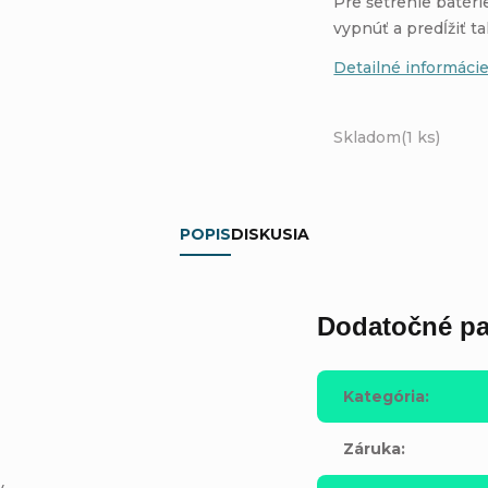
Pre šetrenie batéri
vypnúť a predĺžiť t
Detailné informáci
Skladom
(1 ks)
POPIS
DISKUSIA
Dodatočné pa
Kategória
:
Záruka
:
y