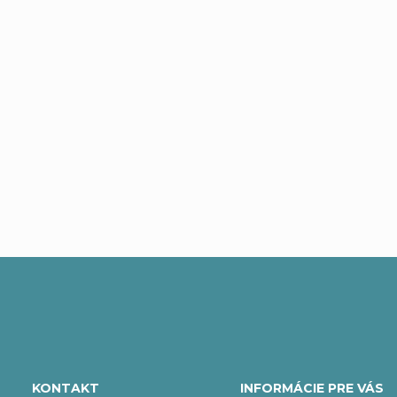
Pridať komentár
Z
á
KONTAKT
INFORMÁCIE PRE VÁS