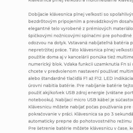
Dobíjacie klávesnica plnej veľkosti so spoľahliv
bezdrôtovým pripojením a prevádzkovým dosaho
elegantné telo vyrobené z prémiových materiál
špičkovými nožnicovými spínačmi pre pohodlné 
odozvou na dotyk. Vstavaná nabíjateľná batéria 
nepretržitej práce. Táto klávesnica plnej veľkos
použitie doma aj v kancelárii ponúka tiež multim
numerický blok. Vďaka funkcii uzamknutia Fn si 
chcete v predvolenom nastavení používať multi
alebo štandardné tlačidlá F1 až F12. LED indikácia
úrovni nabitia batérie. Pre nabíjanie batérie tej
použiť akýkoľvek USB zdroj energie (vrátane po
notebooku). Nabíjací micro USB kábel je súčasťou
Klávesnicu môžete nabíjať počas používania pre
pokračovanie v práci. Klávesnica sa po 3 sekund
automaticky prepne do pohotovostného režimu 
Pre šetrenie batérie môžete klávesnicu v čase, k