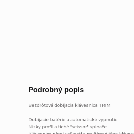
Podrobný popis
Bezdrôtová dobíjacia klávesnica TRIM
Dobíjacie batérie a automatické vypnutie
Nízky profil a tiché "scissor" spínače
Klávesnica plnej veľkosti a multimediálne kláves