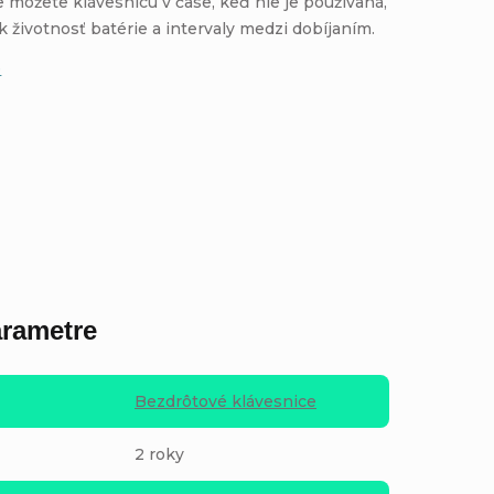
e môžete klávesnicu v čase, keď nie je používaná,
ak životnosť batérie a intervaly medzi dobíjaním.
e
rametre
Bezdrôtové klávesnice
2 roky