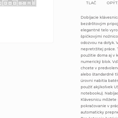
TLAČ
OPÝT
Dobíjacie klávesnic
bezdrôtovým pripo
elegantné telo vyr
špičkovými nožnico
odozvou na dotyk. 
nepretržitej práce.
použitie doma aj v 
numerický blok. Vďa
chcete v predvolen
alebo štandardné tla
úrovni nabitia baté
použiť akýkoľvek U
notebooku). Nabíjac
Klávesnicu môžete 
pokračovanie v prác
automaticky prepne