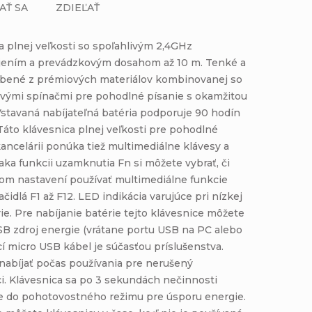
AŤ SA
ZDIEĽAŤ
a plnej veľkosti so spoľahlivým 2,4GHz
jením a prevádzkovým dosahom až 10 m. Tenké a
obené z prémiových materiálov kombinovanej so
vými spínačmi pre pohodlné písanie s okamžitou
Vstavaná nabíjateľná batéria podporuje 90 hodín
 Táto klávesnica plnej veľkosti pre pohodlné
kancelárii ponúka tiež multimediálne klávesy a
ka funkcii uzamknutia Fn si môžete vybrať, či
om nastavení používať multimediálne funkcie
čidlá F1 až F12. LED indikácia varujúce pri nízkej
rie. Pre nabíjanie batérie tejto klávesnice môžete
SB zdroj energie (vrátane portu USB na PC alebo
í micro USB kábel je súčasťou príslušenstva.
nabíjať počas používania pre nerušený
i. Klávesnica sa po 3 sekundách nečinnosti
 do pohotovostného režimu pre úsporu energie.