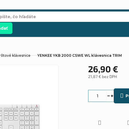
adať
ôtové klávesnice
YENKEE YKB 2000 CSWE WL klávesnica TRIM
26,90 €
21,87 € bez DPH
Jednotková
cena:
P