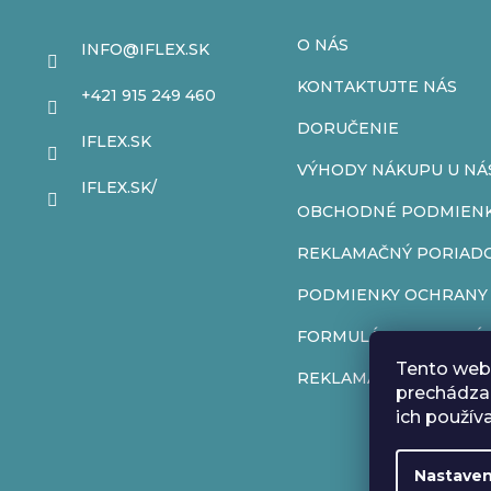
p
O NÁS
INFO
@
IFLEX.SK
ä
KONTAKTUJTE NÁS
+421 915 249 460
t
DORUČENIE
IFLEX.SK
VÝHODY NÁKUPU U NÁ
i
IFLEX.SK/
OBCHODNÉ PODMIEN
e
REKLAMAČNÝ PORIAD
PODMIENKY OCHRANY
FORMULÁR NA ODSTÚP
Tento web 
REKLAMAČNÝ FORMUL
prechádzan
ich použív
Nastaven