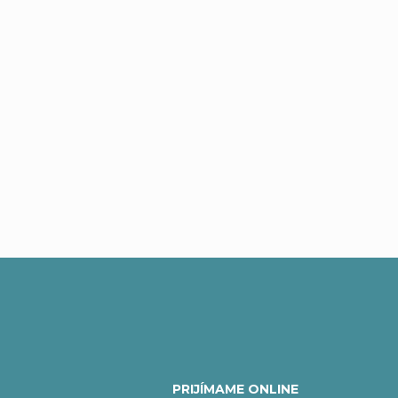
Buďte prvý, kto napíše príspevok k tejto položke.
PRIJÍMAME ONLINE