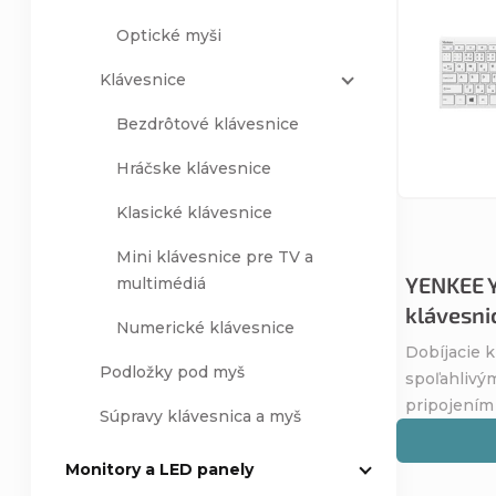
e
ý
Optické myši
n
p
Klávesnice
i
i
Bezdrôtové klávesnice
Hráčske klávesnice
e
s
Klasické klávesnice
p
p
Mini klávesnice pre TV a
r
YENKEE 
multimédiá
r
klávesni
Numerické klávesnice
o
o
Dobíjacie k
Podložky pod myš
spoľahlivý
d
d
pripojením
Súpravy klávesnica a myš
u
u
Monitory a LED panely