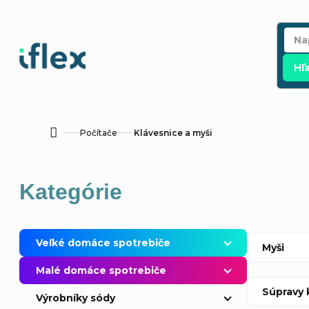
Prejsť
na
obsah
Hľ
Počítače
Klávesnice a myši
Domov
B
Preskočiť
Kategórie
o
kategórie
č
Veľké domáce spotrebiče
Myši
n
Malé domáce spotrebiče
Súpravy 
ý
Výrobníky sódy