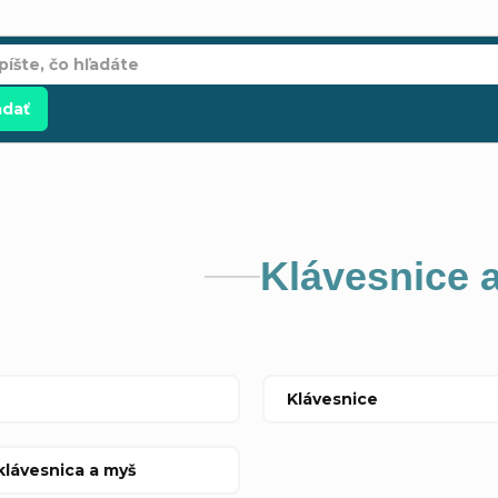
adať
Klávesnice 
Klávesnice
klávesnica a myš