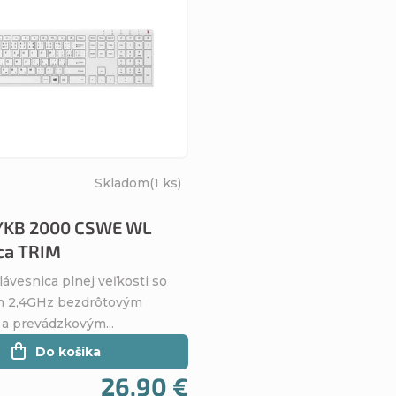
Skladom
(1 ks)
YKB 2000 CSWE WL
ca TRIM
lávesnica plnej veľkosti so
m 2,4GHz bezdrôtovým
 a prevádzkovým...
Do košíka
26,90 €