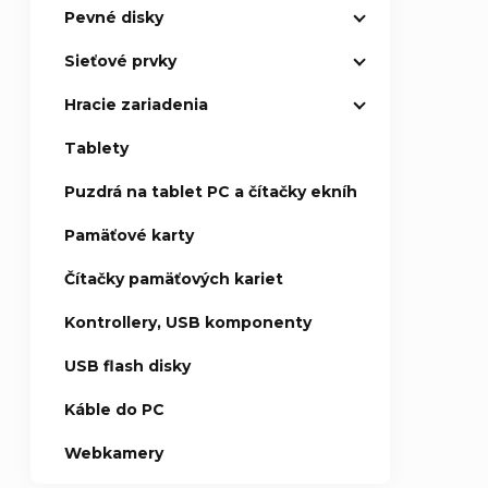
k
k
Pevné disky
t
t
Sieťové prvky
Hracie zariadenia
o
o
Tablety
v
v
Puzdrá na tablet PC a čítačky ekníh
Pamäťové karty
Čítačky pamäťových kariet
Kontrollery, USB komponenty
USB flash disky
Káble do PC
Webkamery