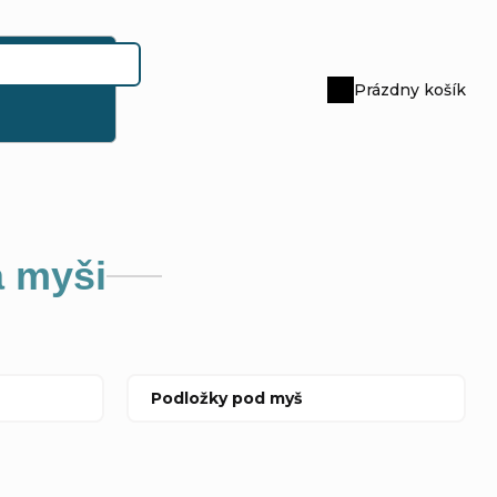
Prázdny košík
Nákupný
košík
a myši
Podložky pod myš