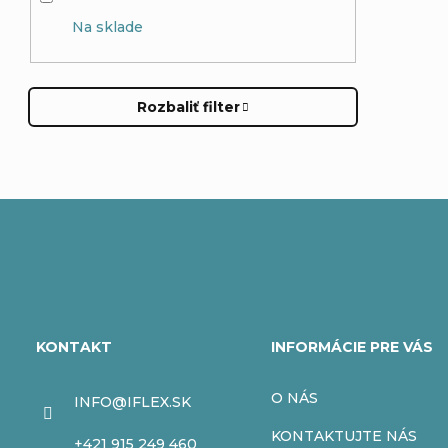
Na sklade
Rozbaliť filter
Z
á
KONTAKT
INFORMÁCIE PRE VÁS
p
O NÁS
INFO
@
IFLEX.SK
ä
KONTAKTUJTE NÁS
+421 915 249 460