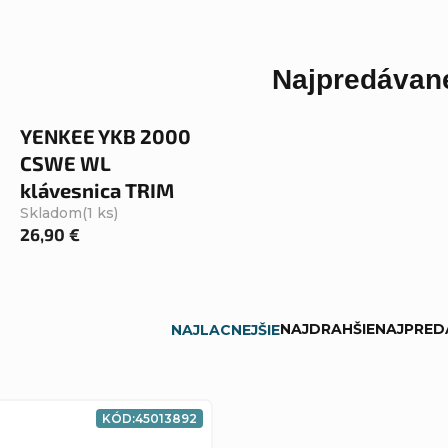
Najpredávane
YENKEE YKB 2000
CSWE WL
klávesnica TRIM
Skladom
(1 ks)
26,90 €
NAJDRAHŠIE
NAJPRED
NAJLACNEJŠIE
KÓD:
45013892