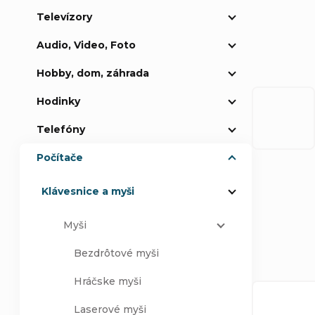
Televízory
p
Audio, Video, Foto
a
Hobby, dom, záhrada
n
Hodinky
e
Telefóny
Počítače
l
Klávesnice a myši
R
Myši
a
Bezdrôtové myši
Hráčske myši
d
V
Laserové myši