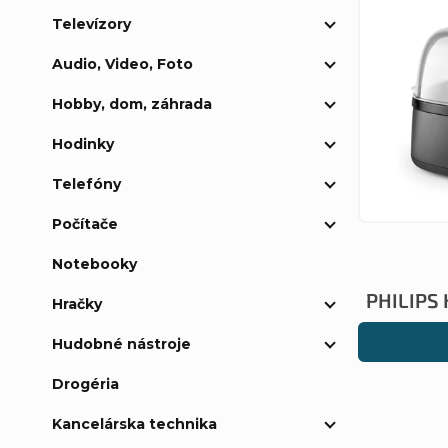
d
V
Televízory
p
e
ý
Audio, Video, Foto
a
n
Hobby, dom, záhrada
p
n
Hodinky
i
i
e
Telefóny
e
s
Počítače
l
p
p
Notebooky
r
PHILIPS 
r
Hračky
o
Hudobné nástroje
o
Drogéria
d
d
Kancelárska technika