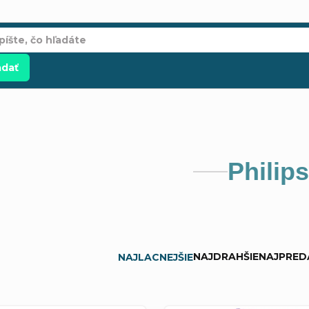
adať
Philips
NAJDRAHŠIE
NAJPRED
NAJLACNEJŠIE