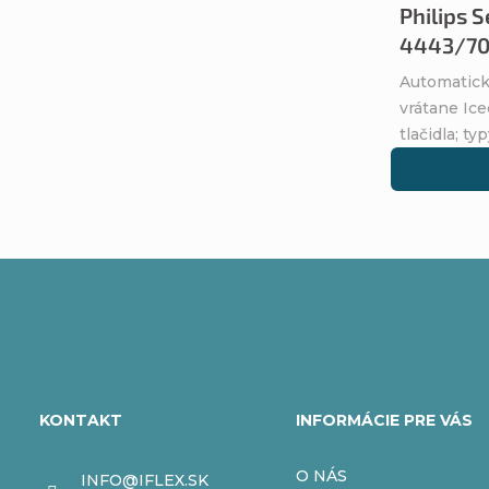
Philips 
4443/7
Automatick
vrátane Ic
tlačidla; typ
Z
á
KONTAKT
INFORMÁCIE PRE VÁS
p
O NÁS
INFO
@
IFLEX.SK