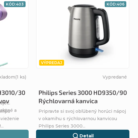
KÓD:
403
KÓD:
406
VÝPREDAJ
kladom
(1 ks)
Vypredané
H3010/30
Philips Series 3000 HD9350/90
vov
Rýchlovarná kanvica
ajec.
paktné a
ilips
Pripravte si svoj obľúbený horúci nápoj
vieženie
v okamihu s rýchlovarnou kanvicou
..
Philips Series 3000...
Detail