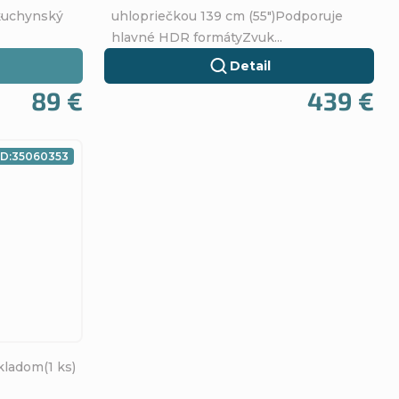
.
 kuchynský
uhlopriečkou 139 cm (55")Podporuje
hlavné HDR formátyZvuk...
Detail
89 €
439 €
D:
35060353
kladom
(1 ks)