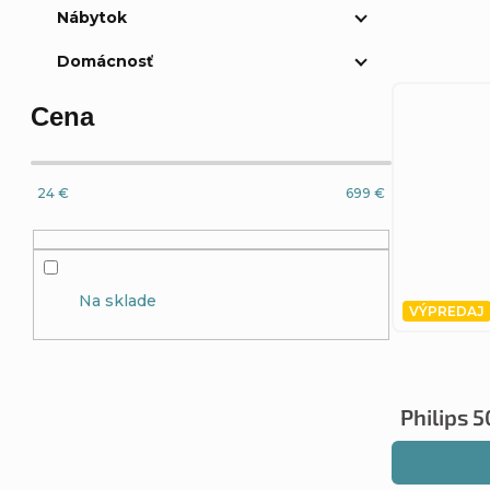
u
u
Nábytok
k
k
Domácnosť
t
t
Cena
o
o
24
€
699
€
v
v
Na sklade
VÝPREDAJ
Philips 