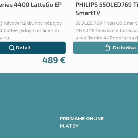
Series 4400 LatteGo EP
PHILIPS 55OLED769 T
0
SmartTV
ý kávovar12 druhov nápojov
55OLED769 Titan OS Smar
ed Coffee jedným stlačením
PHILIPSTelevízor s funkcio
y na...
a rozlíšením 4KPonorte sa do
Detail
Do košíka
489 €
O
v
l
á
PRIJÍMAME ONLINE
PLATBY
d