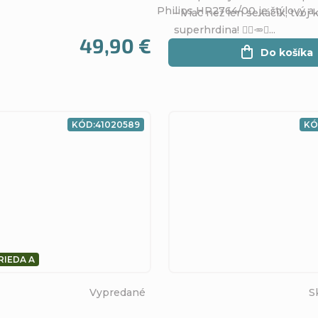
Philips HR2764/00 je štýlový a..
– Viac než len sekáčik, tvoj
superhrdina! 🦸‍♀️🥕✨...
49,90 €
Do košíka
KÓD:
41020589
KÓ
RIEDA A
Vypredané
S