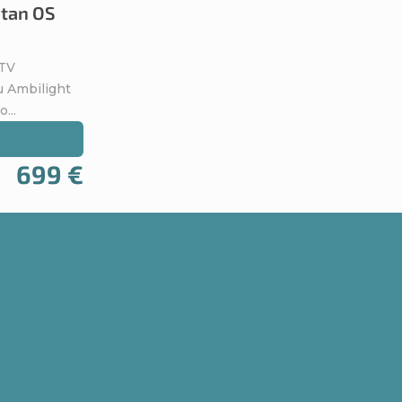
itan OS
tTV
u Ambilight
...
699 €