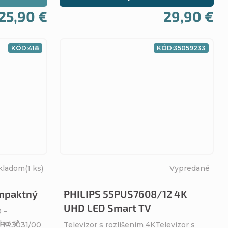
25,90 €
29,90 €
KÓD:
418
KÓD:
35059233
kladom
(1 ks)
Vypredané
mpaktný
PHILIPS 55PUS7608/12 4K
UHD LED Smart TV
 –
o! 🍹
s HR3031/00
Televízor s rozlíšením 4KTelevízor s