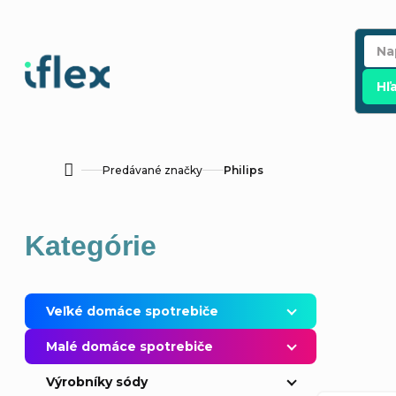
Prejsť
na
obsah
Hľ
Predávané značky
Philips
Domov
B
Preskočiť
Kategórie
o
kategórie
č
R
Veľké domáce spotrebiče
n
Malé domáce spotrebiče
a
ý
Výrobníky sódy