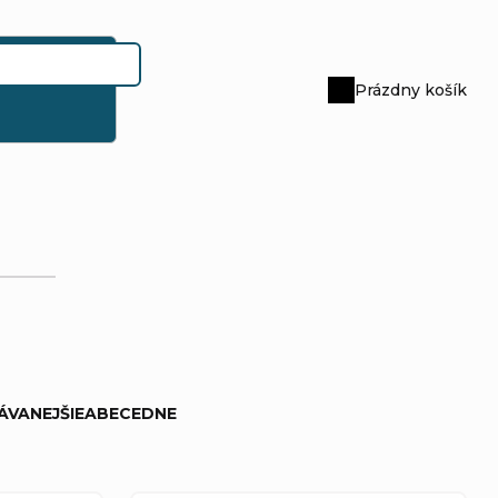
Prázdny košík
Nákupný
košík
ÁVANEJŠIE
ABECEDNE