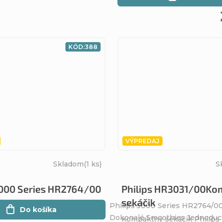
KÓD:
388
VÝPREDAJ
Skladom
(1 ks)
S
5000 Series HR2764/00
Philips HR3031/00Ko
sekáčik
Philips 5000 Series HR2764/00
Do košíka
Dokonalé Smoothies Jednoduch
Kompaktný sekáčik Philip