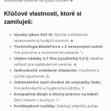
kulinárske umenie na vyššiu úroveň! 💖
Kľúčové vlastnosti, ktoré si
zamiluješ:
Vysoký výkon 500 W:
Rýchle a efektívne
spracovanie aj tvrdých surovín. 🔥
Technológia BladeForce s 2 nerezovými nožmi:
Pre precízne a rovnomerné sekanie. 🔪
Objem nádoby 0,7 litra (využiteľný 0,5 l):
Ideálna
veľkosť pre každodenné varenie. 🥣
Jednoduché ovládanie stlačením:
Intuitívne a
rýchle spustenie. 👍
Odnímateľné časti vhodné do umývačky riadu:
Pre jednoduchú a hygienickú údržbu. 🚿
Kompaktný dizajn a úložný priestor na kábel:
Šetrí miesto v kuchyni. 📏
Protišmykové nožičky:
Zaisťujú stabilitu počas