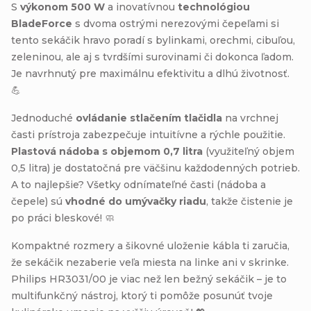
S
výkonom 500 W
a inovatívnou
technológiou
BladeForce
s dvoma ostrými nerezovými čepeľami si
tento sekáčik hravo poradí s bylinkami, orechmi, cibuľou,
zeleninou, ale aj s tvrdšími surovinami či dokonca ľadom.
Je navrhnutý pre maximálnu efektivitu a dlhú životnosť.
💪
Jednoduché
ovládanie stlačením tlačidla
na vrchnej
časti prístroja zabezpečuje intuitívne a rýchle použitie.
Plastová nádoba s objemom 0,7 litra
(využiteľný objem
0,5 litra) je dostatočná pre väčšinu každodenných potrieb.
A to najlepšie? Všetky odnímateľné časti (nádoba a
čepele) sú
vhodné do umývačky riadu
, takže čistenie je
po práci bleskové! 🧼
Kompaktné rozmery a šikovné uloženie kábla ti zaručia,
že sekáčik nezaberie veľa miesta na linke ani v skrinke.
Philips HR3031/00 je viac než len bežný sekáčik – je to
multifunkčný nástroj, ktorý ti pomôže posunúť tvoje