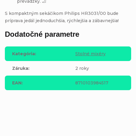
prevádzky. 🦶
S kompaktným sekáčikom Philips HR3031/00 bude
príprava jedál jednoduchšia, rýchlejšia a zábavnejšia!
Dodatočné parametre
Kategória
:
Stolné mixéry
Záruka
:
2 roky
EAN
:
8710103984517
Buďte prvý, kto napíše príspevok k tejto položke.
Pridať komentár