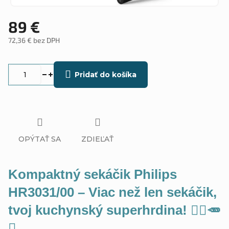
89 €
72,36 € bez DPH
Jednotková
cena:
Pridať do košíka
OPÝTAŤ SA
ZDIEĽAŤ
Kompaktný sekáčik Philips
HR3031/00 – Viac než len sekáčik,
tvoj kuchynský superhrdina! 🦸‍♀️🥕
✨