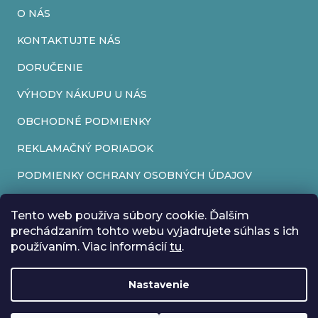
O NÁS
KONTAKTUJTE NÁS
DORUČENIE
VÝHODY NÁKUPU U NÁS
OBCHODNÉ PODMIENKY
REKLAMAČNÝ PORIADOK
PODMIENKY OCHRANY OSOBNÝCH ÚDAJOV
FORMULÁR NA ODSTÚPENIE OD ZMLUVY
Tento web používa súbory cookie. Ďalším
REKLAMAČNÝ FORMULÁR
prechádzaním tohto webu vyjadrujete súhlas s ich
používaním. Viac informácií
tu
.
PRIJÍMAME ONLINE PLATBY
Nastavenie