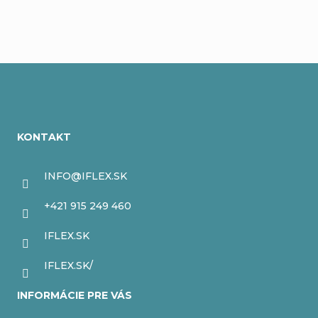
Z
á
KONTAKT
p
ä
INFO
@
IFLEX.SK
t
+421 915 249 460
i
IFLEX.SK
e
IFLEX.SK/
INFORMÁCIE PRE VÁS