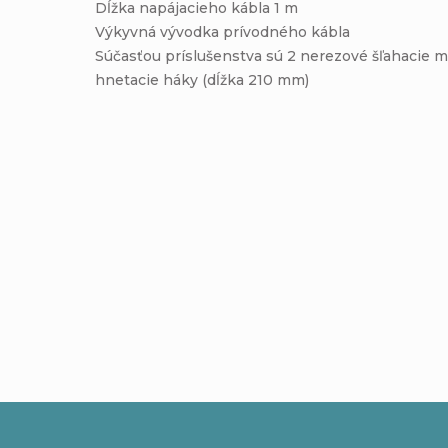
Dĺžka napájacieho kábla 1 m
Výkyvná vývodka prívodného kábla
Súčasťou príslušenstva sú 2 nerezové šľahacie m
hnetacie háky (dĺžka 210 mm)
Pridať komentár