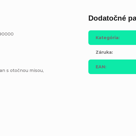
Dodatočné pa
 90000
Kategória
:
Záruka
:
EAN
:
jan s otočnou misou,