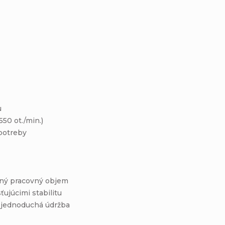
u
50 ot./min.)
potreby
ľný pracovný objem
ťujúcimi stabilitu
a jednoduchá údržba