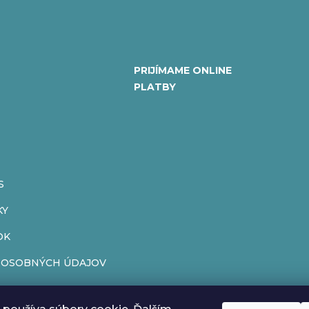
PRIJÍMAME ONLINE
PLATBY
S
KY
OK
 OSOBNÝCH ÚDAJOV
ENIE OD ZMLUVY