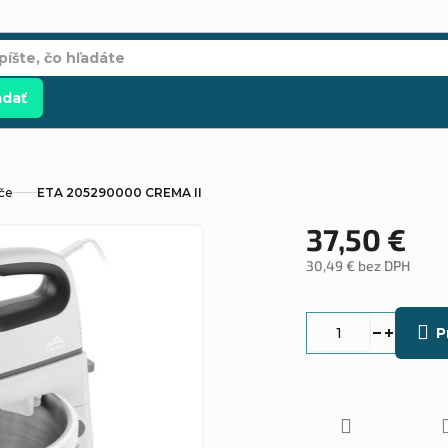
adať
če
ETA 205290000 CREMA II
37,50 €
30,49 € bez DPH
Jednotková
cena:
P