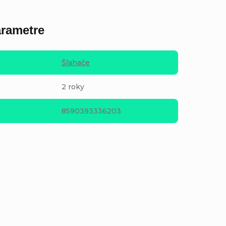
rametre
Šľahače
2 roky
8590393336203