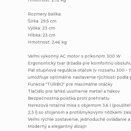
Rozmery balíka:
Šírka: 29,5 cm
Výška: 23 cm
Hĺbka: 23 cm
Hmotnosť: 2,46 kg
Veľmi výkonný AC motor s príkonom 300 W
Ergonomický tvar držadla pre komfortnú obsluh
Päť stupňová regulácia otáčok (v rozsahu 300 - 15
umožňuje optimálne nastavenie rýchlosti podľa 
Funkcia "TURBO" pre maximálne otáčky
Tlačidlo pre ľahké uvoľnenie metiel a hákov
Bezpečnostná poistka proti prehriatiu
Nerezová rotačná misa s objemom 3,6 l (použite
2,3 l) so stojanom a protišmykovými nôžkami zais
Veľmi rýchle zostavenie, jednoduché ovládanie 
Moderný a elegantný dizajn