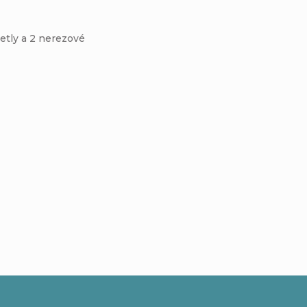
etly a 2 nerezové
Buďte prvý, kto napíše príspevok k tejto položke.