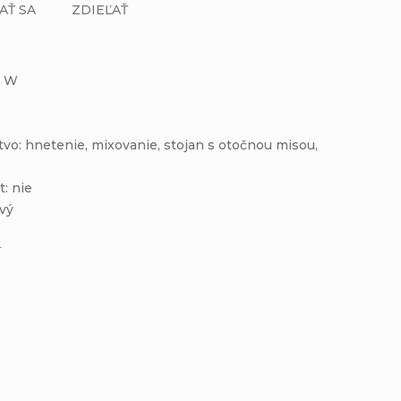
AŤ SA
ZDIEĽAŤ
0 W
tvo: hnetenie, mixovanie, stojan s otočnou misou,
t: nie
ový
e