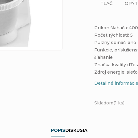
TLAČ
OPÝT
Príkon šľahača: 40
Počet rýchlostí: 5
Pulzný spínač: áno
Funkcie, príslušens
šľahanie
Značka kvality dTes
Zdroj energie: sieť
Detailné informáci
Skladom
(1 ks)
POPIS
DISKUSIA