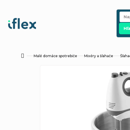
Prejsť
na
obsah
Hľ
Malé domáce spotrebiče
Mixéry a šľahače
Šľaha
Domov