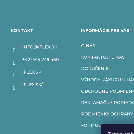
Z
á
KONTAKT
INFORMÁCIE PRE VÁS
p
O NÁS
INFO
@
IFLEX.SK
ä
KONTAKTUJTE NÁS
+421 915 249 460
t
DORUČENIE
IFLEX.SK
VÝHODY NÁKUPU U NÁ
i
IFLEX.SK/
OBCHODNÉ PODMIEN
e
REKLAMAČNÝ PORIAD
PODMIENKY OCHRANY
FORMULÁR NA ODSTÚP