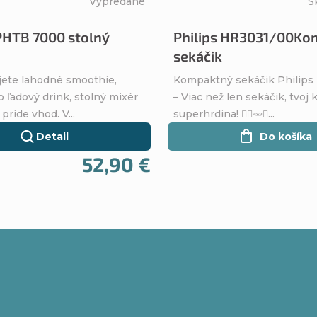
Vypredané
S
PHTB 7000 stolný
Philips HR3031/00Ko
sekáčik
ujete lahodné smoothie,
Kompaktný sekáčik Philip
 ľadový drink, stolný mixér
– Viac než len sekáčik, tvoj
príde vhod. V...
superhrdina! 🦸‍♀️🥕✨...
Detail
Do košíka
52,90 €
O
v
l
á