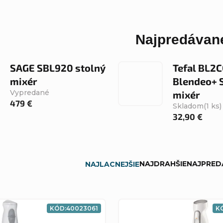
Najpredávane
SAGE SBL920 stolný
Tefal BL2
mixér
Blendeo+ 
Vypredané
mixér
479 €
Skladom
(1 ks)
32,90 €
NAJDRAHŠIE
NAJPRED
NAJLACNEJŠIE
KÓD:
40023061
K