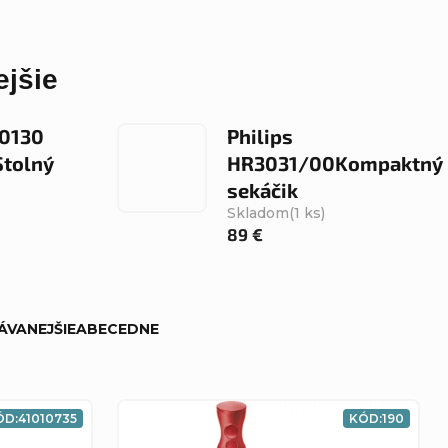
jšie
C0130
Philips
Stolný
HR3031/00Kompaktný
sekáčik
Skladom
(1 ks)
89 €
ÁVANEJŠIE
ABECEDNE
ÓD:
41010735
KÓD:
190