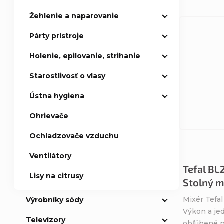
k
k
Žehlenie a naparovanie
t
t
Párty prístroje
o
o
Holenie, epilovanie, strihanie
v
Starostlivosť o vlasy
v
Ústna hygiena
Ohrievače
Ochladzovače vzduchu
Ventilátory
Tefal BL
Lisy na citrusy
Stolný m
Mixér Tefa
Výrobníky sódy
Výkon a je
Televízory
obľúbené ná