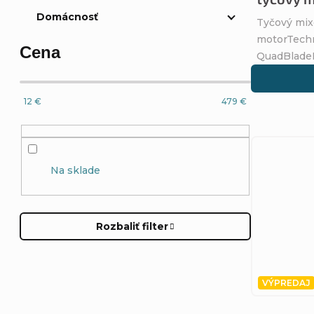
Domácnosť
Tyčový mix
motorTech
Cena
QuadBladeP
12
€
479
€
Na sklade
Rozbaliť filter
VÝPREDAJ