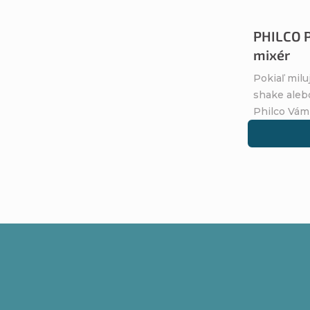
PHILCO 
mixér
Pokiaľ mil
shake alebo
Philco Vám 
Z