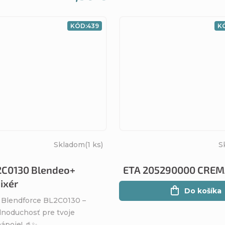
KÓD:
439
K
Skladom
(1 ks)
S
2C0130 Blendeo+
ETA 205290000 CREMA
ixér
Do košíka
l Blendforce BL2C0130 –
dnoduchosť pre tvoje
poje! 🥤✨...