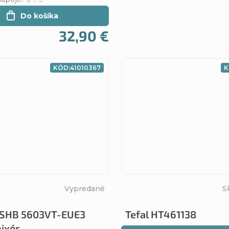
Do košíka
32,90 €
KÓD:
41010367
K
Vypredané
S
SHB 5603VT-EUE3
Tefal HT461138
ixér