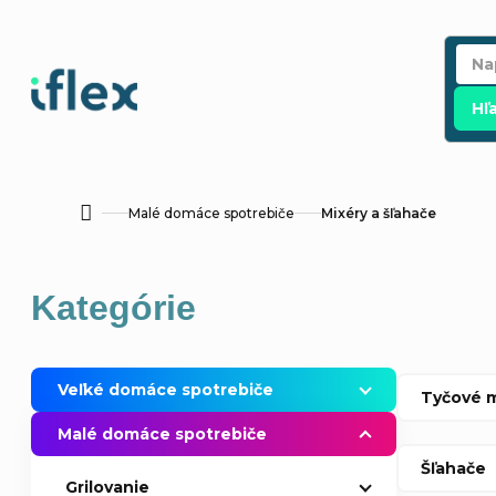
Prejsť
na
obsah
Hľ
Malé domáce spotrebiče
Mixéry a šľahače
Domov
B
Preskočiť
Kategórie
o
kategórie
č
Veľké domáce spotrebiče
Tyčové m
n
Malé domáce spotrebiče
Šľahače
ý
Grilovanie