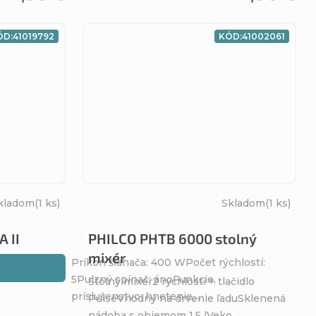
ÓD:
41019792
KÓD:
41002061
kladom
(1 ks)
Skladom
(1 ks)
 II
PHILCO PHTB 6000 stolný
mixér
Príkon šľahača: 400 WPočet rýchlostí:
5Pulzný spínač: ánoFunkcie,
Stolný mixér2 rýchlosti + tlačidlo
príslušenstvo: hnetenie,...
PulseVhodný na drvenie ľaduSklenená
nádoba s objemom 1,5 lVeko...