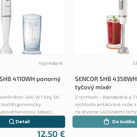
Vypredané
S
SHB 4110WH ponorný
SENCOR SHB 4358WH
tyčový mixér
ixérPríkon: 400 WTichý DC
2 rýchlosti – štandardná a
hlostiErgonomicky
rýchlosť4 antikorové nože s
ukoväťNerezový sekací...
na drvenie ĽADUVeľmi tichý.
Detail
Do košíka
12,50 €