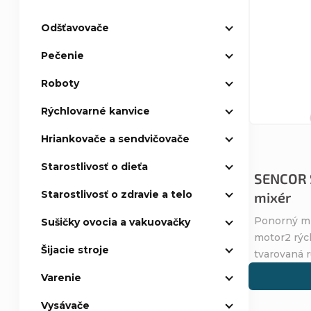
e
ý
Odšťavovače
n
p
Pečenie
i
i
Roboty
e
s
Rýchlovarné kanvice
Hriankovače a sendvičovače
p
p
Starostlivosť o dieťa
r
SENCOR 
r
Starostlivosť o zdravie a telo
mixér
o
o
Ponorný m
Sušičky ovocia a vakuovačky
motor2 rýc
d
d
Šijacie stroje
tvarovaná r
u
Varenie
u
Vysávače