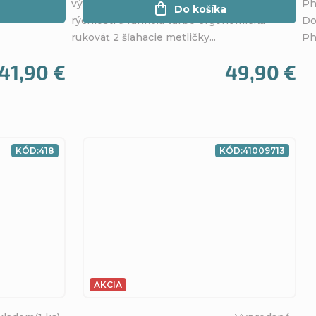
výkonný 500W motor 5 stupňov
Ph
Do košíka
rýchlostí a funkcia turbo ergonomická
Do
rukoväť 2 šľahacie metličky...
Ph
41,90 €
49,90 €
KÓD:
418
KÓD:
41009713
AKCIA