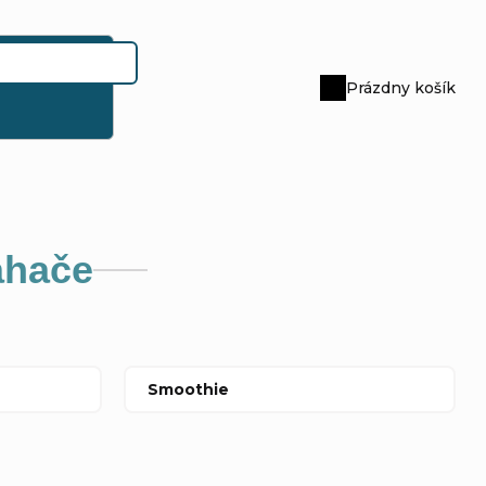
Prázdny košík
Nákupný
košík
ahače
Smoothie