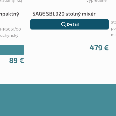
kladom
(1 ks)
Vypredané
mpaktný
SAGE SBL920 stolný mixér
St
Detail
po
s HR3031/00
mi
 kuchynský
479 €
89 €