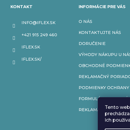
á
KONTAKT
INFORMÁCIE PRE VÁS
p
O NÁS
INFO
@
IFLEX.SK
ä
KONTAKTUJTE NÁS
+421 915 249 460
t
DORUČENIE
IFLEX.SK
VÝHODY NÁKUPU U NÁ
i
IFLEX.SK/
OBCHODNÉ PODMIEN
e
REKLAMAČNÝ PORIAD
PODMIENKY OCHRANY
FORMULÁR NA ODSTÚP
Tento web 
REKLAMAČNÝ FORMUL
prechádzan
ich použív