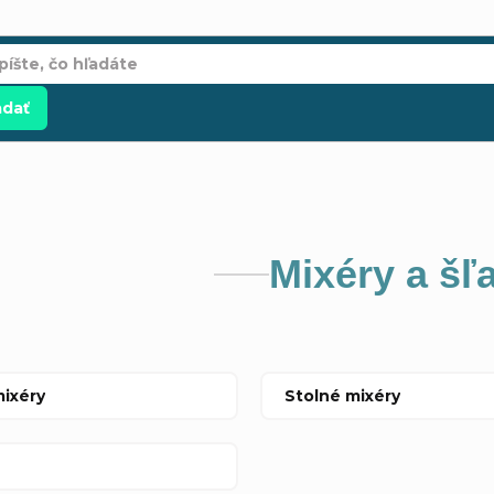
adať
Mixéry a šľ
ixéry
Stolné mixéry