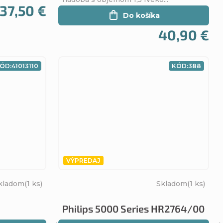
37,50 €
Do košíka
40,90 €
ÓD:
41013110
KÓD:
388
VÝPREDAJ
kladom
(1 ks)
Skladom
(1 ks)
Philips 5000 Series HR2764/00