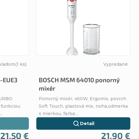
kladom
(1 ks)
Vypredané
-EUE3
BOSCH MSM 64010 ponorný
mixér
 TURBO
Ponorný mixér, 450W, Ergomix, povrch
 funkciou
Soft Touch, plastová mix. noha,odmerka
..
s mierkou, farba:...
Detail
21,50 €
21,90 €