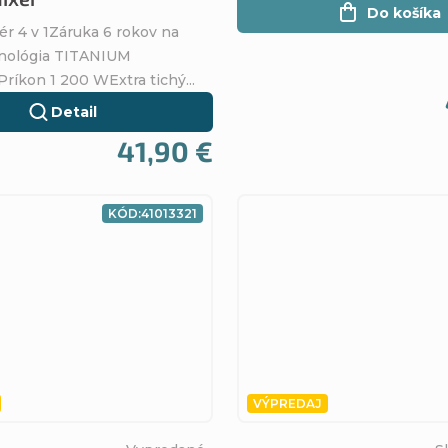
Do košíka
ér 4 v 1Záruka 6 rokov na
nológia TITANIUM
ríkon 1 200 WExtra tichý...
Detail
41,90 €
KÓD:
41013321
VÝPREDAJ