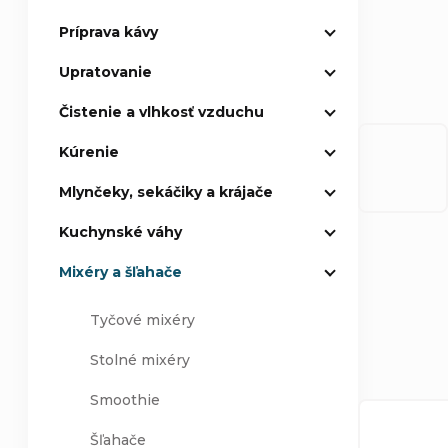
Príprava kávy
p
Upratovanie
a
Čistenie a vlhkosť vzduchu
n
Kúrenie
e
Mlynčeky, sekáčiky a krájače
l
Kuchynské váhy
Mixéry a šľahače
R
Tyčové mixéry
a
Stolné mixéry
Smoothie
d
V
Šľahače