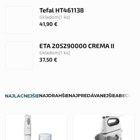
Tefal HT461138
Skladom
(1 ks)
41,90 €
ETA 205290000 CREMA II
Skladom
(1 ks)
37,50 €
R
NAJDRAHŠIE
NAJPREDÁVANEJŠIE
ABECEDN
NAJLACNEJŠIE
a
d
V
e
ý
n