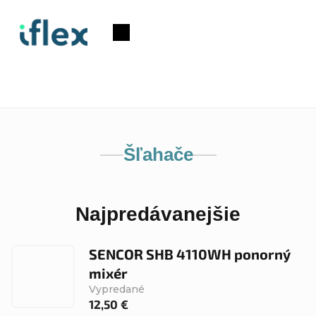
Prejsť
na
Nákupný
obsah
košík
Šľahače
Najpredávanejšie
SENCOR SHB 4110WH ponorný
mixér
Vypredané
12,50 €