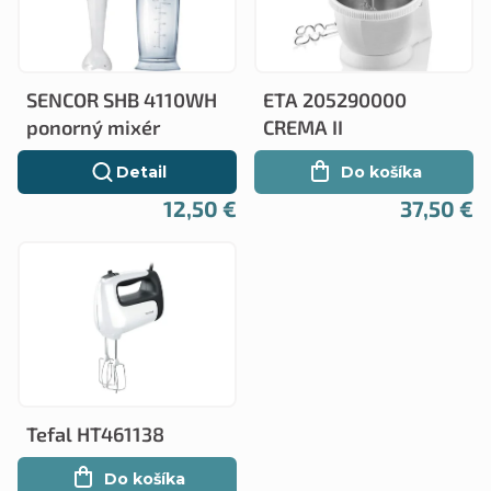
p
i
i
e
s
p
SENCOR SHB 4110WH
ETA 205290000
p
r
ponorný mixér
CREMA II
r
o
Detail
Do košíka
o
d
12,50 €
37,50 €
d
u
u
k
k
t
t
o
o
v
v
Tefal HT461138
Do košíka