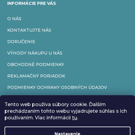
v
INFORMÁCIE PRE VÁS
k
O NÁS
y
v
KONTAKTUJTE NÁS
ý
DORUČENIE
p
VÝHODY NÁKUPU U NÁS
i
OBCHODNÉ PODMIENKY
s
REKLAMAČNÝ PORIADOK
u
PODMIENKY OCHRANY OSOBNÝCH ÚDAJOV
FORMULÁR NA ODSTÚPENIE OD ZMLUVY
Tento web používa súbory cookie. Ďalším
REKLAMAČNÝ FORMULÁR
prechádzaním tohto webu vyjadrujete súhlas s ich
používaním. Viac informácií
tu
.
PRIJÍMAME ONLINE PLATBY
Nastavenie