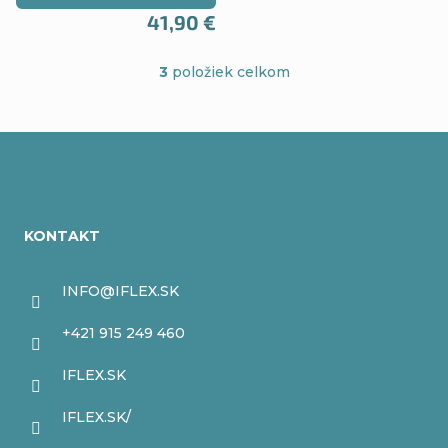
41,90 €
3
položiek celkom
O
v
l
Z
á
á
d
KONTAKT
a
p
c
ä
INFO
@
IFLEX.SK
i
t
+421 915 249 460
e
i
IFLEX.SK
p
e
r
IFLEX.SK/