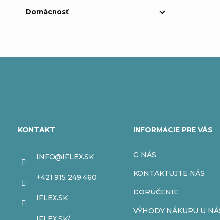
Domácnosť
Z
á
KONTAKT
INFORMÁCIE PRE VÁS
p
O NÁS
INFO
@
IFLEX.SK
ä
KONTAKTUJTE NÁS
+421 915 249 460
t
DORUČENIE
IFLEX.SK
VÝHODY NÁKUPU U NÁ
IFLEX.SK/