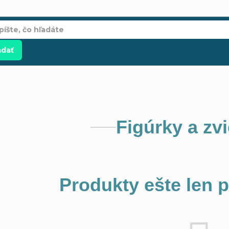
adať
Figúrky a zv
Produkty ešte len 