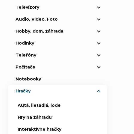
Televízory
p
Audio, Video, Foto
a
Hobby, dom, záhrada
n
Hodinky
e
Telefóny
Počítače
l
Notebooky
Hračky
Autá, lietadlá, lode
Hry na záhradu
Interaktívne hračky