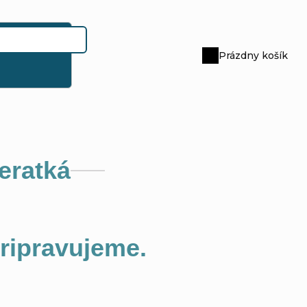
Prázdny košík
Nákupný
košík
ieratká
pripravujeme.