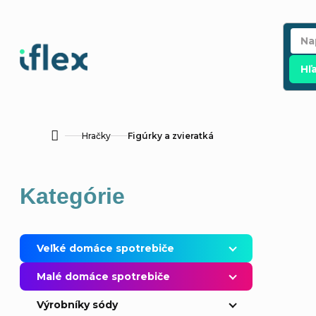
Prejsť
na
obsah
Hľ
Hračky
Figúrky a zvieratká
Domov
B
Preskočiť
Kategórie
o
kategórie
č
Veľké domáce spotrebiče
n
Malé domáce spotrebiče
ý
Výrobníky sódy