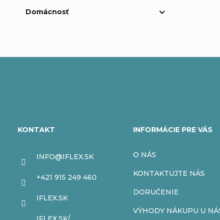
Domácnosť
Z
á
KONTAKT
INFORMÁCIE PRE VÁS
p
O NÁS
INFO
@
IFLEX.SK
ä
KONTAKTUJTE NÁS
+421 915 249 460
t
DORUČENIE
IFLEX.SK
VÝHODY NÁKUPU U NÁ
IFLEX.SK/