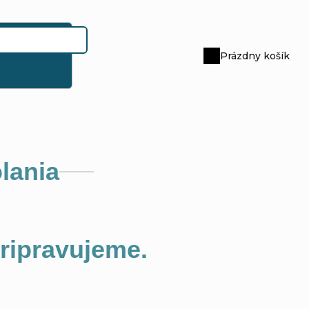
Prázdny košík
Nákupný
košík
lania
pripravujeme.