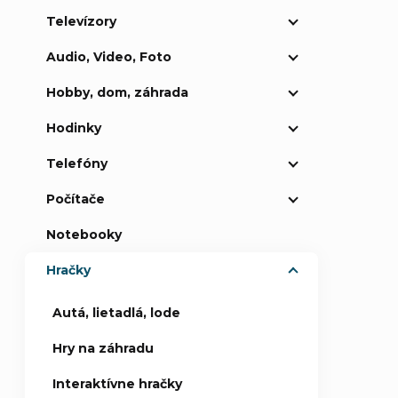
Televízory
p
Audio, Video, Foto
a
Hobby, dom, záhrada
n
Hodinky
e
Telefóny
Počítače
l
Notebooky
Hračky
Autá, lietadlá, lode
Hry na záhradu
Interaktívne hračky