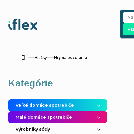
Prejsť
na
obsah
Hľ
Hračky
Hry na povolania
Domov
B
Preskočiť
Kategórie
o
kategórie
č
Veľké domáce spotrebiče
n
Malé domáce spotrebiče
ý
Výrobníky sódy