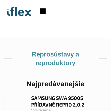
Prejsť
na
Nákupný
obsah
košík
Reprosústavy a
reproduktory
Najpredávanejšie
SAMSUNG SWA 9500S
PŘÍDAVNÉ REPRO 2.0.2
Vypredané