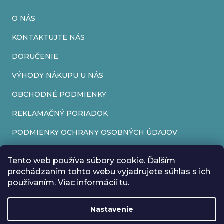
k
O NÁS
y
v
KONTAKTUJTE NÁS
ý
DORUČENIE
p
VÝHODY NÁKUPU U NÁS
i
OBCHODNÉ PODMIENKY
s
REKLAMAČNÝ PORIADOK
u
PODMIENKY OCHRANY OSOBNÝCH ÚDAJOV
FORMULÁR NA ODSTÚPENIE OD ZMLUVY
Tento web používa súbory cookie. Ďalším
REKLAMAČNÝ FORMULÁR
prechádzaním tohto webu vyjadrujete súhlas s ich
používaním. Viac informácií
tu
.
PRIJÍMAME ONLINE PLATBY
Nastavenie