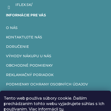
IFLEX.SK/
INFORMÁCIE PRE VÁS
O NÁS
KONTAKTUJTE NÁS
DORUČENIE
VÝHODY NÁKUPU U NÁS
OBCHODNÉ PODMIENKY
REKLAMAČNÝ PORIADOK
PODMIENKY OCHRANY OSOBNÝCH ÚDAJOV
FORMULÁR NA ODSTÚPENIE OD ZMLUVY
Tento web používa súbory cookie. Ďalším
REKLAMAČNÝ FORMULÁR
prechádzaním tohto webu vyjadrujete súhlas s ich
používaním. Viac informácií
tu
.