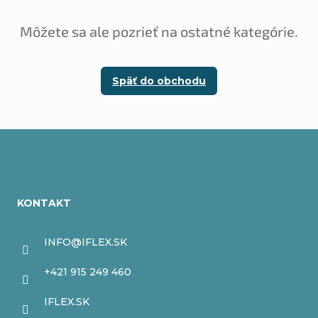
Môžete sa ale pozrieť na ostatné kategórie.
Späť do obchodu
Z
á
KONTAKT
p
ä
INFO
@
IFLEX.SK
t
+421 915 249 460
i
IFLEX.SK
e