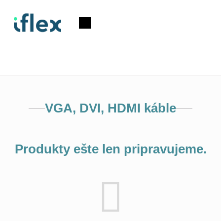
Prejsť
na
Nákupný
obsah
košík
VGA, DVI, HDMI káble
Produkty ešte len pripravujeme.