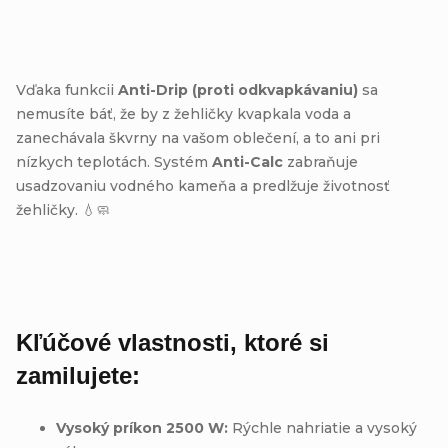
Vďaka funkcii
Anti-Drip (proti odkvapkávaniu)
sa
nemusíte báť, že by z žehličky kvapkala voda a
zanechávala škvrny na vašom oblečení, a to ani pri
nízkych teplotách.
Systém
Anti-Calc
zabraňuje
usadzovaniu vodného kameňa a predlžuje životnosť
žehličky.
💧🧼
Kľúčové vlastnosti, ktoré si
zamilujete:
Vysoký príkon 2500 W:
Rýchle nahriatie a vysoký