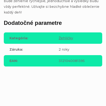
bude žehlenie rýchlejšie, jednoduchšie a výsledky budú
vždy perfektné. Užívajte si bezchybne hladké oblečenie
každý deň!
Dodatočné parametre
Kategória
:
Žehličky
Záruka
:
2 roky
EAN
:
3121040081395
Buďte prvý, kto napíše príspevok k tejto položke.
Pridať komentár