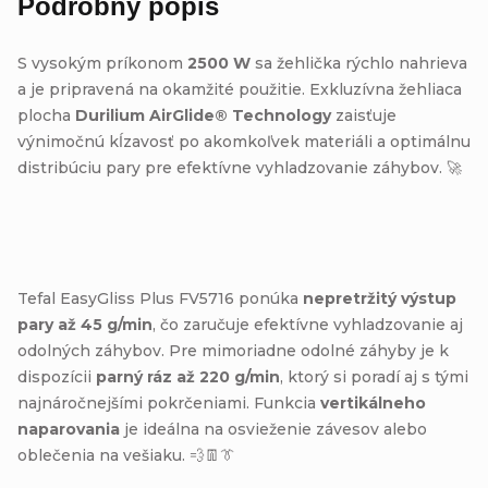
Podrobný popis
S vysokým príkonom
2500 W
sa žehlička rýchlo nahrieva
a je pripravená na okamžité použitie.
Exkluzívna žehliaca
plocha
Durilium AirGlide® Technology
zaisťuje
výnimočnú kĺzavosť po akomkoľvek materiáli a optimálnu
distribúciu pary pre efektívne vyhladzovanie záhybov.
🚀
Tefal EasyGliss Plus FV5716 ponúka
nepretržitý výstup
pary až 45 g/min
, čo zaručuje efektívne vyhladzovanie aj
odolných záhybov.
Pre mimoriadne odolné záhyby je k
dispozícii
parný ráz až 220 g/min
, ktorý si poradí aj s tými
najnáročnejšími pokrčeniami. Funkcia
vertikálneho
naparovania
je ideálna na osvieženie závesov alebo
oblečenia na vešiaku. 💨👖👔