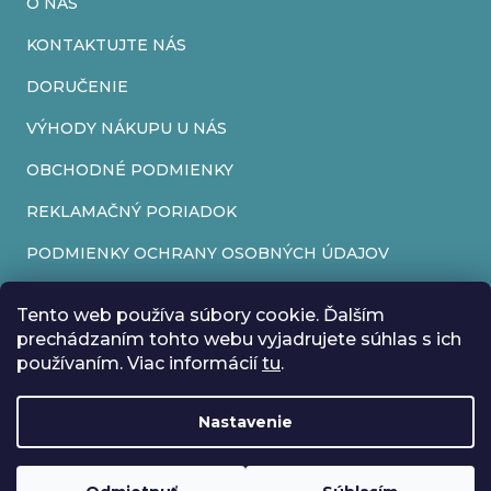
O NÁS
KONTAKTUJTE NÁS
DORUČENIE
VÝHODY NÁKUPU U NÁS
OBCHODNÉ PODMIENKY
REKLAMAČNÝ PORIADOK
PODMIENKY OCHRANY OSOBNÝCH ÚDAJOV
FORMULÁR NA ODSTÚPENIE OD ZMLUVY
Tento web používa súbory cookie. Ďalším
REKLAMAČNÝ FORMULÁR
prechádzaním tohto webu vyjadrujete súhlas s ich
používaním. Viac informácií
tu
.
PRIJÍMAME ONLINE PLATBY
Nastavenie