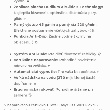
výkon. 🔥
Žehliaca plocha Durilium AirGlide® Technology:
Najlepšia kĺzavosť a optimálna distribúcia pary.
glide ✨
Parný výstup 45 g/min a parný ráz 220 g/min:
Efektívne odstránenie všetkých záhybov. 💨💪
Funkcia Anti-Drip:
Žiadne vodné škvrny na
oblečení.
💧🚫
Systém Anti-Calc:
Pre dlhú životnosť žehličky. 🪨
Vertikálne naparovanie:
Pohodlné osvieženie
odevov na vešiaku. ⬆️
Automatické vypnutie:
Pre vašu bezpečnosť. ⚡
Veľká nádržka na vodu (270 ml):
Menej časté
dopĺňanie. 💧
Ergonomická rukoväť:
Pohodlné držanie pri
žehlení. 🖐️
S naparovacou žehličkou Tefal EasyGliss Plus FV5716