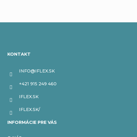
Z
á
KONTAKT
p
ä
INFO
@
IFLEX.SK
t
+421 915 249 460
i
IFLEX.SK
e
IFLEX.SK/
INFORMÁCIE PRE VÁS