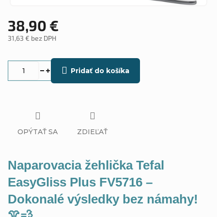
38,90 €
31,63 € bez DPH
Jednotková
cena:
Pridať do košíka
OPÝTAŤ SA
ZDIEĽAŤ
Naparovacia žehlička Tefal
EasyGliss Plus FV5716 –
Dokonalé výsledky bez námahy!
👚💨