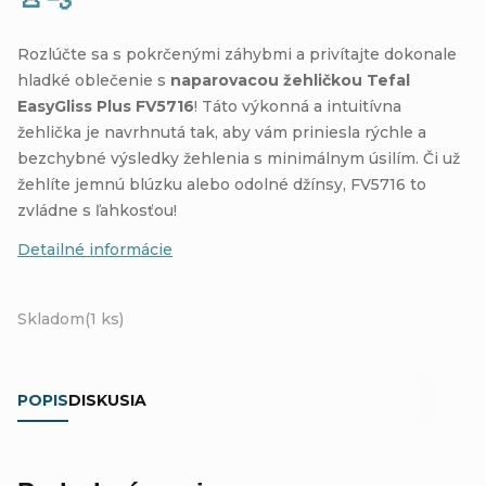
Rozlúčte sa s pokrčenými záhybmi a privítajte dokonale
hladké oblečenie s
naparovacou žehličkou Tefal
EasyGliss Plus FV5716
! Táto výkonná a intuitívna
žehlička je navrhnutá tak, aby vám priniesla rýchle a
bezchybné výsledky žehlenia s minimálnym úsilím. Či už
žehlíte jemnú blúzku alebo odolné džínsy, FV5716 to
zvládne s ľahkosťou!
Detailné informácie
Skladom
(1 ks)
POPIS
DISKUSIA