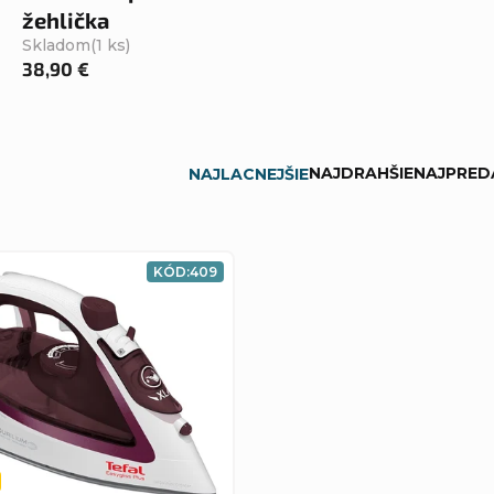
žehlička
Skladom
(1 ks)
38,90 €
NAJDRAHŠIE
NAJPRED
NAJLACNEJŠIE
KÓD:
409