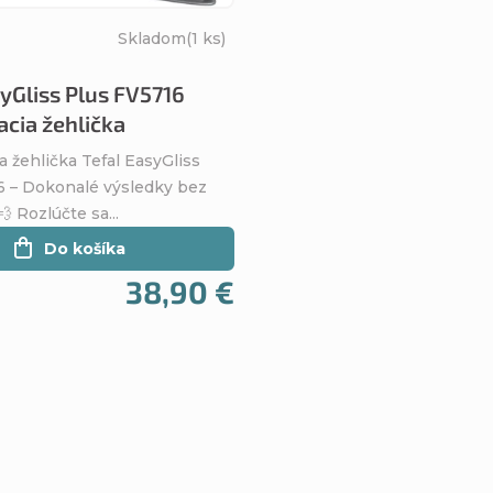
Skladom
(1 ks)
syGliss Plus FV5716
cia žehlička
 žehlička Tefal EasyGliss
6 – Dokonalé výsledky bez
 Rozlúčte sa...
Do košíka
38,90 €
O
v
l