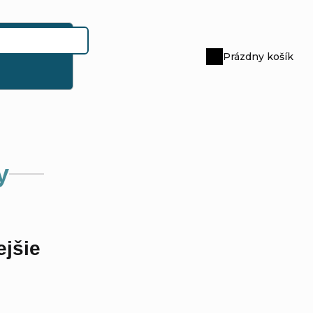
Prázdny košík
Nákupný
košík
y
jšie