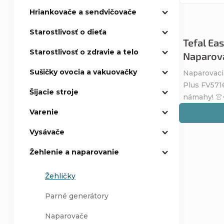
Hriankovače a sendvičovače
p
p
Starostlivosť o dieťa
r
Tefal Ea
r
Starostlivosť o zdravie a telo
Naparova
o
o
Sušičky ovocia a vakuovačky
Naparovacia
Plus FV571
d
d
Šijacie stroje
námahy! 👚
Varenie
u
u
Vysávače
k
k
Žehlenie a naparovanie
t
t
Žehličky
o
o
Parné generátory
v
v
Naparovače