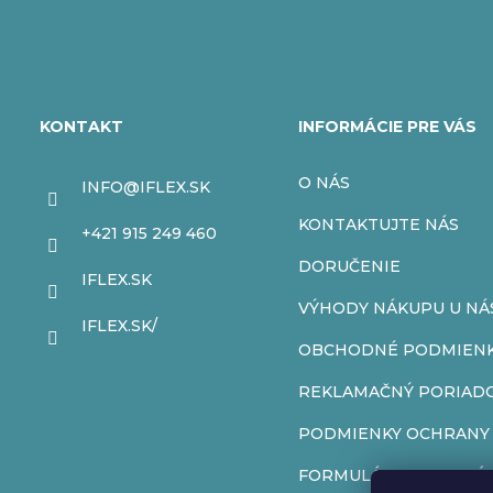
Z
á
KONTAKT
INFORMÁCIE PRE VÁS
p
O NÁS
INFO
@
IFLEX.SK
ä
KONTAKTUJTE NÁS
+421 915 249 460
t
DORUČENIE
IFLEX.SK
VÝHODY NÁKUPU U NÁ
i
IFLEX.SK/
OBCHODNÉ PODMIEN
e
REKLAMAČNÝ PORIAD
PODMIENKY OCHRANY
FORMULÁR NA ODSTÚP