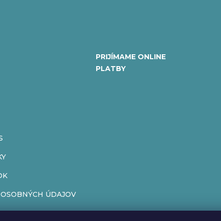
PRIJÍMAME ONLINE
PLATBY
S
KY
OK
 OSOBNÝCH ÚDAJOV
ENIE OD ZMLUVY