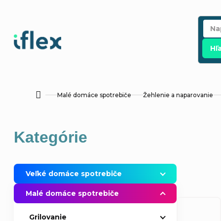
Prejsť
na
obsah
Hľ
Malé domáce spotrebiče
Žehlenie a naparovanie
Domov
B
Preskočiť
Kategórie
o
kategórie
č
Veľké domáce spotrebiče
n
Malé domáce spotrebiče
ý
Grilovanie