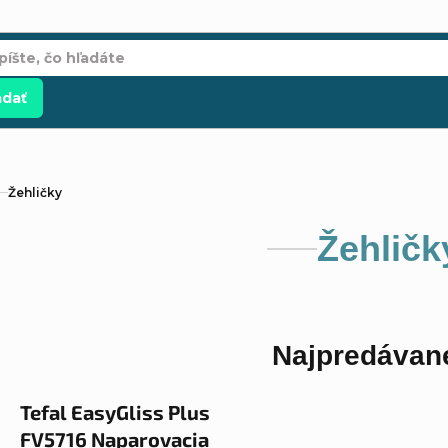
adať
Žehličky
Žehličk
Najpredávane
Tefal EasyGliss Plus
FV5716 Naparovacia