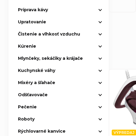
Príprava kávy
p
Upratovanie
a
Čistenie a vlhkosť vzduchu
n
R
Kúrenie
e
a
Mlynčeky, sekáčiky a krájače
l
Kuchynské váhy
d
V
Mixéry a šľahače
e
ý
Odšťavovače
n
p
Pečenie
i
i
Roboty
e
Rýchlovarné kanvice
s
VÝPREDAJ