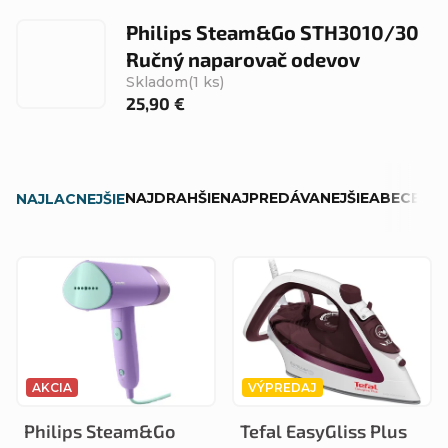
Philips Steam&Go STH3010/30
Ručný naparovač odevov
Skladom
(1 ks)
25,90 €
R
NAJDRAHŠIE
NAJPREDÁVANEJŠIE
ABECEDN
NAJLACNEJŠIE
a
d
V
e
ý
n
p
i
i
e
AKCIA
VÝPREDAJ
s
p
Philips Steam&Go
Tefal EasyGliss Plus
p