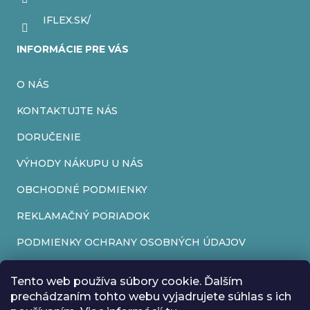
e
r
IFLEX.SK/
v
INFORMÁCIE PRE VÁS
k
O NÁS
y
v
KONTAKTUJTE NÁS
ý
DORUČENIE
p
VÝHODY NÁKUPU U NÁS
i
OBCHODNÉ PODMIENKY
s
REKLAMAČNÝ PORIADOK
u
PODMIENKY OCHRANY OSOBNÝCH ÚDAJOV
FORMULÁR NA ODSTÚPENIE OD ZMLUVY
Tento web používa súbory cookie. Ďalším
REKLAMAČNÝ FORMULÁR
prechádzaním tohto webu vyjadrujete súhlas s ich