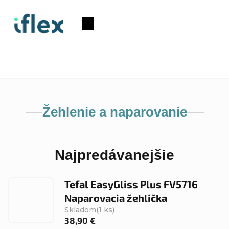
Prejsť
na
Nákupný
obsah
košík
Žehlenie a naparovanie
Najpredávanejšie
Tefal EasyGliss Plus FV5716
Naparovacia žehlička
Skladom
(1 ks)
38,90 €