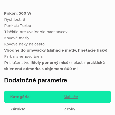
Príkon: 500 W
Rýchlosti: 5
Funkcia Turbo
Tlačidlo pre uvoľnenie nadstavcov
Kovové metly
Kovové háky na cesto
Vhodné do umývačky (šľahacie metly, hnetacie háky)
Farba: snehovo biela
Príslušenstvo:
Biely ponorný mixér
( plast ),
praktická
sklenená odmerka s objemom 800 ml
Dodatočné parametre
Kategória
:
Šľahače
Záruka
:
2 roky