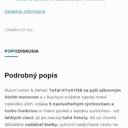
Detailné informácie
Skladom
(1 ks)
POPIS
DISKUSIA
Podrobný popis
Ruční mixér & šlehač
Tefal HT461138 sa pýši výkonným
500W motorom
a v kuchyni zvládne zastať hneď
niekoľko úloh. Vďaka
5 nastaviteľným rýchlostiam a
turbo funkciou
si hravo poradí s každou surovinou - od
ľahkých ciest
, až po naozaj
tuhé hmoty
. Ak už chcete
dôkladne
našľahať bielky
, vytvoriť nadýchané cesto na