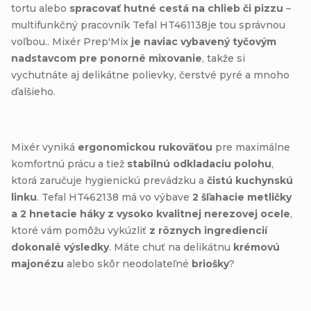
tortu alebo
spracovať hutné cestá na chlieb či pizzu
–
multifunkčný pracovník Tefal HT461138je tou správnou
voľbou.. Mixér Prep'Mix
je naviac vybavený tyčovým
nadstavcom pre ponorné mixovanie
, takže si
vychutnáte aj delikátne polievky, čerstvé pyré a mnoho
ďalšieho.
Mixér vyniká
ergonomickou rukoväťou
pre maximálne
komfortnú prácu a tiež
stabilnú odkladaciu polohu
,
ktorá zaručuje hygienickú prevádzku a
čistú kuchynskú
linku
. Tefal HT462138 má vo výbave
2
šľahacie metličky
a 2 hnetacie háky z vysoko kvalitnej nerezovej ocele
,
ktoré vám pomôžu vykúzliť
z rôznych ingrediencií
dokonalé výsledky
. Máte chuť na delikátnu
krémovú
majonézu
alebo skôr neodolateľné
briošky
?