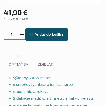
41,90 €
34,07 € bez DPH
Jednotková
cena:
Pridať do košíka
OPÝTAŤ SA
ZDIEĽAŤ
výkonný 500W motor
5 stupňov rýchlostí a funkcia turbo
ergonomická rukoväť
2 šľahacie metličky a 2 hnetacie háky z nerezu
vrátanie tyčového nadstavca pre mixovanie