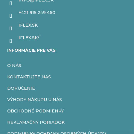
INFO
@
IFLEX.SK
t
+421 915 249 460
i
IFLEX.SK
e
IFLEX.SK/
INFORMÁCIE PRE VÁS
O NÁS
KONTAKTUJTE NÁS
DORUČENIE
VÝHODY NÁKUPU U NÁS
OBCHODNÉ PODMIENKY
REKLAMAČNÝ PORIADOK
PODMIENKY OCHRANY OSOBNÝCH ÚDAJOV