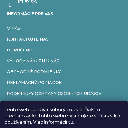
r
IFLEX.SK/
v
INFORMÁCIE PRE VÁS
k
O NÁS
y
v
KONTAKTUJTE NÁS
ý
DORUČENIE
p
VÝHODY NÁKUPU U NÁS
i
OBCHODNÉ PODMIENKY
s
REKLAMAČNÝ PORIADOK
u
PODMIENKY OCHRANY OSOBNÝCH ÚDAJOV
FORMULÁR NA ODSTÚPENIE OD ZMLUVY
Tento web používa súbory cookie. Ďalším
REKLAMAČNÝ FORMULÁR
prechádzaním tohto webu vyjadrujete súhlas s ich
používaním. Viac informácií
tu
.
PRIJÍMAME ONLINE PLATBY