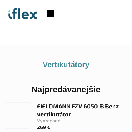
Prejsť
na
Nákupný
obsah
košík
Vertikutátory
Najpredávanejšie
FIELDMANN FZV 6050-B Benz.
vertikutátor
Vypredané
269 €