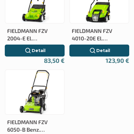
p
i
i
e
s
ZADARMO
ZADARMO
p
FIELDMANN FZV
FIELDMANN FZV
p
r
2004-E El.
4010-20E El.
r
vertikutátor
vertikutátor
o
Detail
Detail
o
d
83,50 €
123,90 €
d
u
u
k
k
t
t
o
o
v
v
FIELDMANN FZV
6050-B Benz.