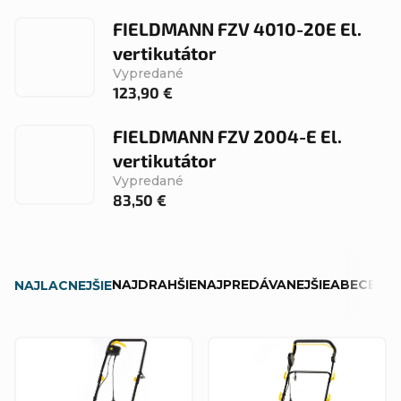
FIELDMANN FZV 4010-20E El.
vertikutátor
Vypredané
123,90 €
FIELDMANN FZV 2004-E El.
vertikutátor
Vypredané
83,50 €
R
NAJDRAHŠIE
NAJPREDÁVANEJŠIE
ABECEDN
NAJLACNEJŠIE
a
d
V
e
ý
n