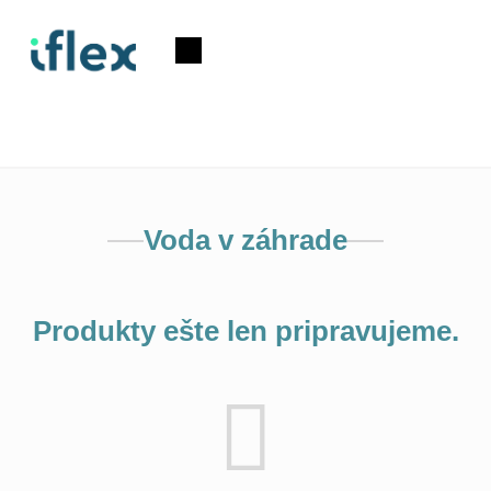
Prejsť
na
Nákupný
obsah
košík
Voda v záhrade
Produkty ešte len pripravujeme.