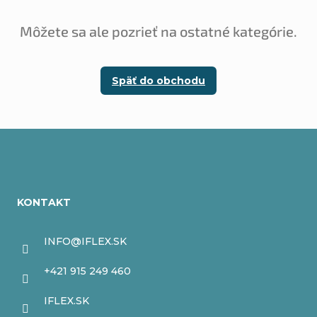
Môžete sa ale pozrieť na ostatné kategórie.
Späť do obchodu
Z
á
KONTAKT
p
ä
INFO
@
IFLEX.SK
t
+421 915 249 460
i
IFLEX.SK
e