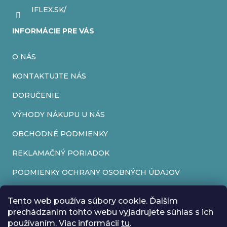
IFLEX.SK/
INFORMÁCIE PRE VÁS
O NÁS
KONTAKTUJTE NÁS
DORUČENIE
VÝHODY NÁKUPU U NÁS
OBCHODNÉ PODMIENKY
REKLAMAČNÝ PORIADOK
PODMIENKY OCHRANY OSOBNÝCH ÚDAJOV
FORMULÁR NA ODSTÚPENIE OD ZMLUVY
Tento web používa súbory cookie. Ďalším
REKLAMAČNÝ FORMULÁR
prechádzaním tohto webu vyjadrujete súhlas s ich
používaním. Viac informácií
tu
.