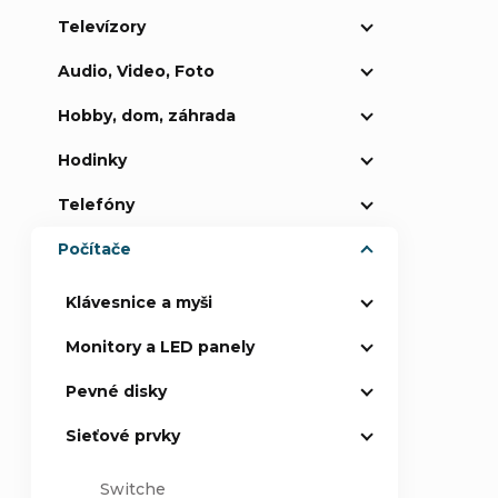
Televízory
p
Audio, Video, Foto
a
Hobby, dom, záhrada
n
Hodinky
e
Telefóny
Počítače
l
Klávesnice a myši
Monitory a LED panely
Pevné disky
Sieťové prvky
Switche