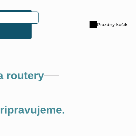
Prázdny košík
Nákupný
košík
a routery
pripravujeme.