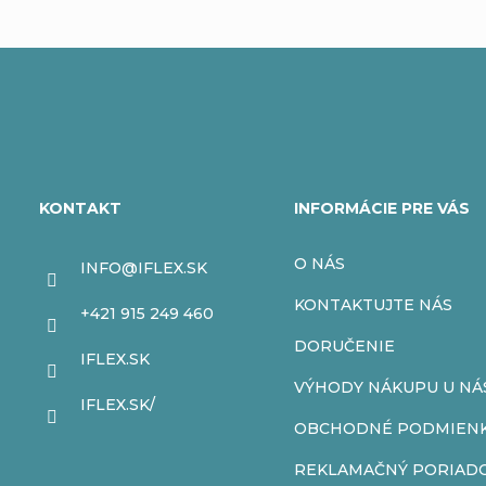
Z
á
KONTAKT
INFORMÁCIE PRE VÁS
p
O NÁS
INFO
@
IFLEX.SK
ä
KONTAKTUJTE NÁS
+421 915 249 460
t
DORUČENIE
IFLEX.SK
VÝHODY NÁKUPU U NÁ
i
IFLEX.SK/
OBCHODNÉ PODMIEN
e
REKLAMAČNÝ PORIAD