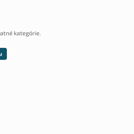
tatné kategórie.
u