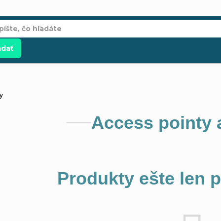
adať
y
Access pointy 
Produkty ešte len 