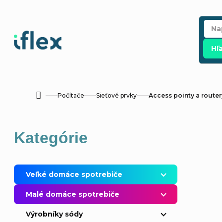
Prejsť
na
obsah
Hľ
Počítače
Sieťové prvky
Access pointy a router
Domov
B
Preskočiť
Kategórie
o
kategórie
č
Veľké domáce spotrebiče
n
Malé domáce spotrebiče
ý
Výrobníky sódy