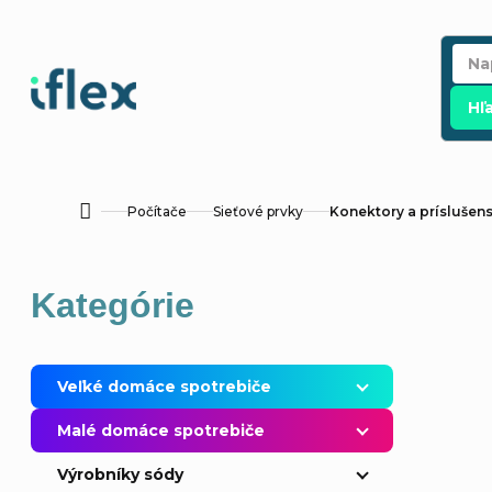
Prejsť
na
obsah
Hľ
Počítače
Sieťové prvky
Konektory a príslušen
Domov
B
Preskočiť
Kategórie
o
kategórie
č
Veľké domáce spotrebiče
n
Malé domáce spotrebiče
ý
Výrobníky sódy