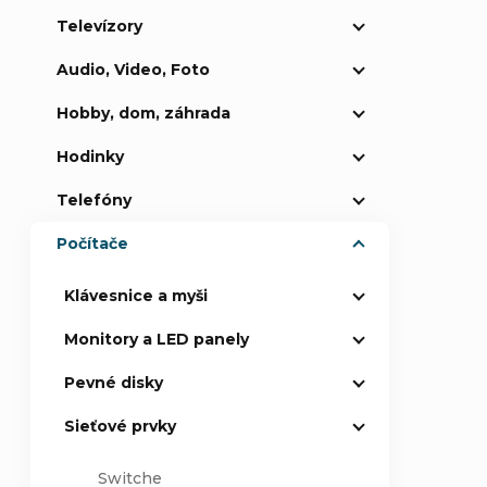
Televízory
p
Audio, Video, Foto
a
Hobby, dom, záhrada
n
Hodinky
e
Telefóny
Počítače
l
Klávesnice a myši
Monitory a LED panely
Pevné disky
Sieťové prvky
Switche