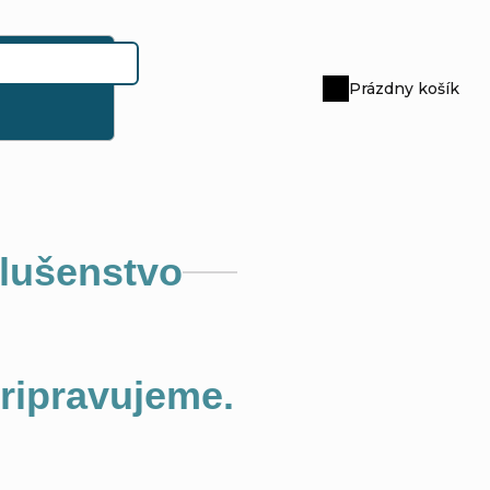
Prázdny košík
Nákupný
košík
slušenstvo
pripravujeme.