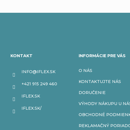
Z
á
KONTAKT
INFORMÁCIE PRE VÁS
p
O NÁS
INFO
@
IFLEX.SK
ä
KONTAKTUJTE NÁS
+421 915 249 460
t
DORUČENIE
IFLEX.SK
VÝHODY NÁKUPU U NÁ
i
IFLEX.SK/
OBCHODNÉ PODMIEN
e
REKLAMAČNÝ PORIAD