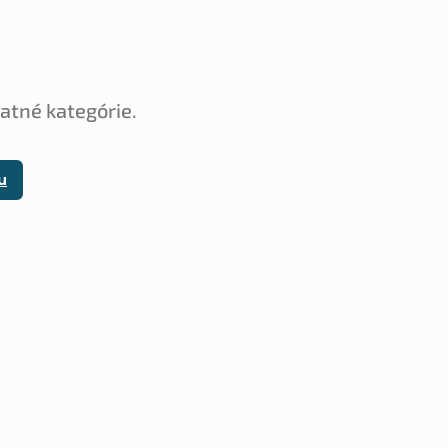
tatné kategórie.
u