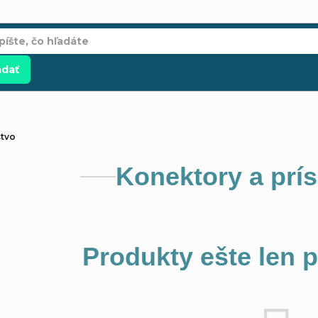
adať
stvo
Konektory a prí
Produkty ešte len 